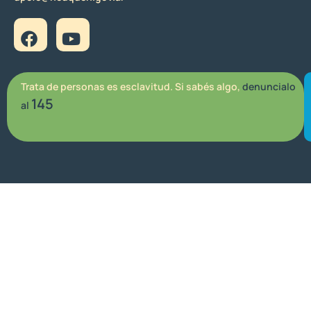
Trata de personas es esclavitud. Si sabés algo,
denuncialo
145
al