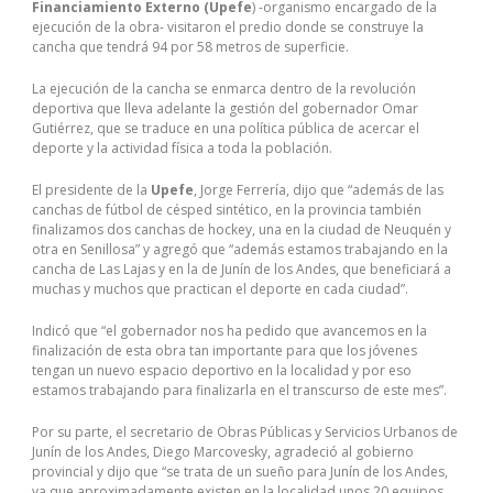
Financiamiento Externo (Upefe
) -organismo encargado de la
ejecución de la obra- visitaron el predio donde se construye la
cancha que tendrá 94 por 58 metros de superficie.
La ejecución de la cancha se enmarca dentro de la revolución
deportiva que lleva adelante la gestión del gobernador Omar
Gutiérrez, que se traduce en una política pública de acercar el
deporte y la actividad física a toda la población.
El presidente de la
Upefe
, Jorge Ferrería, dijo que “además de las
canchas de fútbol de césped sintético, en la provincia también
finalizamos dos canchas de hockey, una en la ciudad de Neuquén y
otra en Senillosa” y agregó que “además estamos trabajando en la
cancha de Las Lajas y en la de Junín de los Andes, que beneficiará a
muchas y muchos que practican el deporte en cada ciudad”.
Indicó que “el gobernador nos ha pedido que avancemos en la
finalización de esta obra tan importante para que los jóvenes
tengan un nuevo espacio deportivo en la localidad y por eso
estamos trabajando para finalizarla en el transcurso de este mes”.
Por su parte, el secretario de Obras Públicas y Servicios Urbanos de
Junín de los Andes, Diego Marcovesky, agradeció al gobierno
provincial y dijo que “se trata de un sueño para Junín de los Andes,
ya que aproximadamente existen en la localidad unos 20 equipos