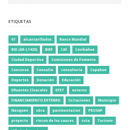
ETIQUETAS
67
alcantarillados
Banco Mundial
BID (AR-L1420)
BIRF
CAF
Cavihahue
Ciudad Deportiva
Comisiones de Fomento
Concurso
Consulta
consultoria
Copahue
Deportes
Donación
Educación
Efluentes Cloacales
EPET
externo
FINANCIAMIENTO EXTENRO
licitaciones
Municipio
Neuquen
obra
pavimentacion
PROSAP
proyecto
rincon de los sauces
ruta
Turismo