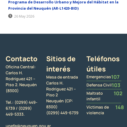
Programa de Desarrollo Urbano y Mejora del Hábitat en la
Provincia del Neuquén (AR-L1420-BID)
26 May 2026
Contacto
Sitios de
Teléfonos
Oficina Central:
interés
útiles
Carlos H.
107
Emergencias
Mesa de entrada
Rodriguez 421 –
Carlos H.
103
Piso 2. Neuquén
Defensa Civil
Rodriguez 421 –
(8300)
102
Maltrato
Piso 2
infantil
Neuquén (CP:
Tel.:
(0299) 449-
148
8300)
Víctimas de
6739 /
(0299)
(0299) 449-6739
violencia
449-5333.
upefe@neuquen.gov.ar