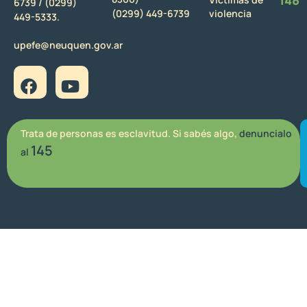
6739 /
(0299)
(0299) 449-6739
violencia
449-5333.
upefe@neuquen.gov.ar
Trata de personas es esclavitud. Si sabés algo,
denuncialo
145
al