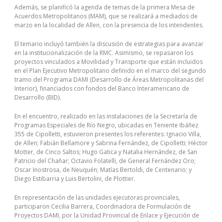
Además, se planificó la agenda de temas de la primera Mesa de
Acuerdos Metropolitanos (MAM), que se realizará a mediados de
marzo en la localidad de Allen, con la presencia de los intendentes.
El temario incluyó también la discusión de estrategias para avanzar
en la institucionalización de la RMC. Asimismo, se repasaron los
proyectos vinculados a Movilidad y Transporte que están incluidos
en el Plan Ejecutivo Metropolitano definido en el marco del segundo
tramo del Programa DAMI (Desarrollo de Áreas Metropolitanas del
Interior), financiados con fondos del Banco Interamericano de
Desarrollo (BID).
En el encuentro, realizado en las instalaciones de la Secretaría de
Programas Especiales de Río Negro, ubicadas en Teniente Ibáñez
355 de Cipolletti, estuvieron presentes los referentes: Ignacio Villa,
de Allen; Fabián Bellamore y Sabrina Fernández, de Cipolletti; Héctor
Motter, de Cinco Saltos; Hugo Gatica y Natalia Hernández, de San
Patricio del Chañar; Octavio Folatelli, de General Fernández Oro;
Oscar Inostrosa, de Neuquén; Matías Bertoldi, de Centenario; y
Diego Estibarria y Luis Bertolini, de Plottier.
En representación de las unidades ejecutoras provinciales,
participaron Cecilia Barrera, Coordinadora de Formulación de
Proyectos DAMI, por la Unidad Provincial de Enlace y Ejecución de