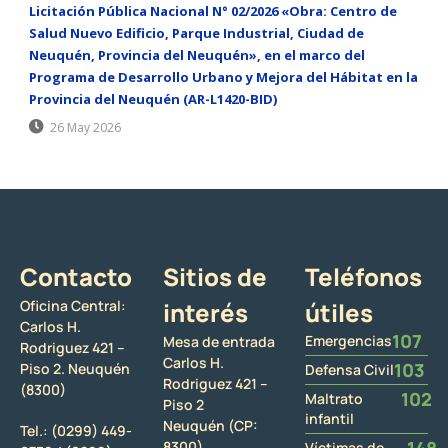
Licitación Pública Nacional N° 02/2026 «Obra: Centro de
Salud Nuevo Edificio, Parque Industrial, Ciudad de
Neuquén, Provincia del Neuquén», en el marco del
Programa de Desarrollo Urbano y Mejora del Hábitat en la
Provincia del Neuquén (AR-L1420-BID)
26 May 2026
Contacto
Sitios de
Teléfonos
Oficina Central:
interés
útiles
Carlos H.
107
Emergencias
Mesa de entrada
Rodriguez 421 –
Carlos H.
103
Piso 2. Neuquén
Defensa Civil
Rodriguez 421 –
(8300)
102
Maltrato
Piso 2
infantil
Neuquén (CP:
Tel.:
(0299) 449-
148
8300)
Víctimas de