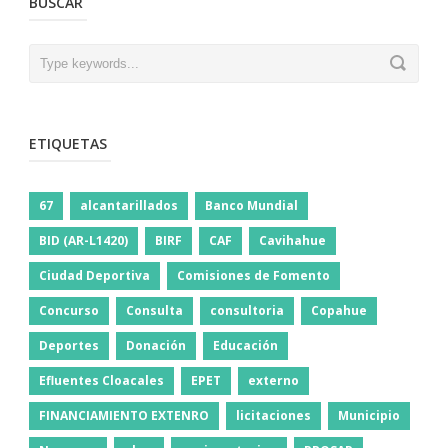
BUSCAR
ETIQUETAS
67
alcantarillados
Banco Mundial
BID (AR-L1420)
BIRF
CAF
Cavihahue
Ciudad Deportiva
Comisiones de Fomento
Concurso
Consulta
consultoria
Copahue
Deportes
Donación
Educación
Efluentes Cloacales
EPET
externo
FINANCIAMIENTO EXTENRO
licitaciones
Municipio