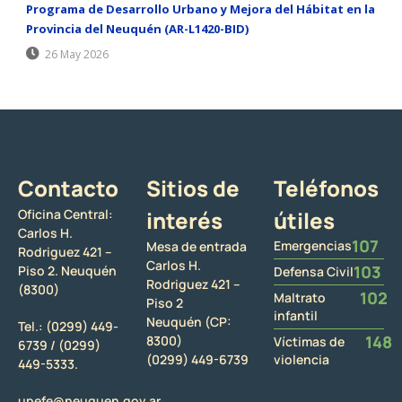
Programa de Desarrollo Urbano y Mejora del Hábitat en la
Provincia del Neuquén (AR-L1420-BID)
26 May 2026
Contacto
Sitios de
Teléfonos
Oficina Central:
interés
útiles
Carlos H.
107
Emergencias
Mesa de entrada
Rodriguez 421 –
Carlos H.
103
Piso 2. Neuquén
Defensa Civil
Rodriguez 421 –
(8300)
102
Maltrato
Piso 2
infantil
Neuquén (CP:
Tel.:
(0299) 449-
148
8300)
Víctimas de
6739 /
(0299)
(0299) 449-6739
violencia
449-5333.
upefe@neuquen.gov.ar