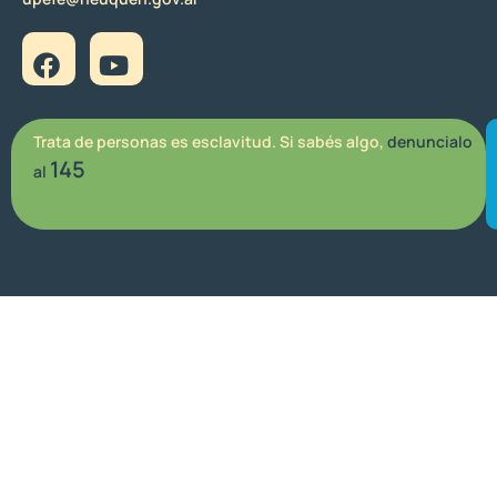
Trata de personas es esclavitud. Si sabés algo,
denuncialo
145
al