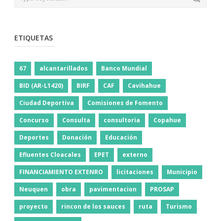
ETIQUETAS
67
alcantarillados
Banco Mundial
BID (AR-L1420)
BIRF
CAF
Cavihahue
Ciudad Deportiva
Comisiones de Fomento
Concurso
Consulta
consultoria
Copahue
Deportes
Donación
Educación
Efluentes Cloacales
EPET
externo
FINANCIAMIENTO EXTENRO
licitaciones
Municipio
Neuquen
obra
pavimentacion
PROSAP
proyecto
rincon de los sauces
ruta
Turismo