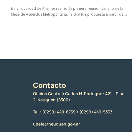
En la localidad de Allen se realizó la primera reunión del año de la
Mesa de Acuerdos Metropolitana, la cual fue propuesta a partir del...
Contacto
Oficina Central: Carlos H. Rodriguez 421 – Piso
2. Neuquén (8300)
Tel.:
(0299) 449-6739 /
(0299) 449-5333.
upefe@neuquen.gov.ar