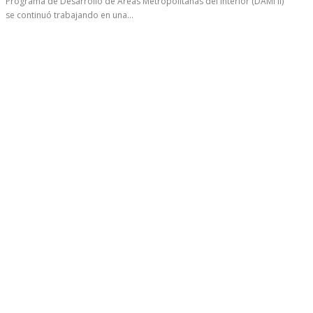
Programa de Desarrollo de Áreas Metropolitanas del Interior (DAMI II)
se continuó trabajando en una...