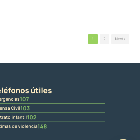
1
2
Next ›
léfonos útiles
107
rgencias
103
ensa Civil
102
trato infantil
148
timas de violencia