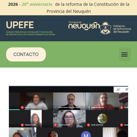
2026
-
20° aniversario
de la reforma de la Constitución de la
Provincia del Neuquén
CONTACTO