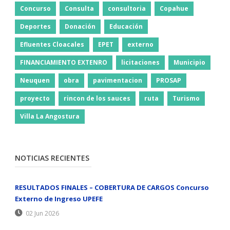
Concurso
Consulta
consultoria
Copahue
Deportes
Donación
Educación
Efluentes Cloacales
EPET
externo
FINANCIAMIENTO EXTENRO
licitaciones
Municipio
Neuquen
obra
pavimentacion
PROSAP
proyecto
rincon de los sauces
ruta
Turismo
Villa La Angostura
NOTICIAS RECIENTES
RESULTADOS FINALES – COBERTURA DE CARGOS Concurso
Externo de Ingreso UPEFE
02 Jun 2026