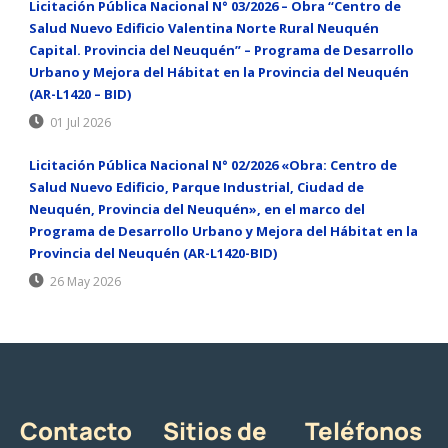
Licitación Pública Nacional N° 03/2026 – Obra “Centro de
Salud Nuevo Edificio Valentina Norte Rural Neuquén
Capital. Provincia del Neuquén” – Programa de Desarrollo
Urbano y Mejora del Hábitat en la Provincia del Neuquén
(AR-L1420 – BID)
01 Jul 2026
Licitación Pública Nacional N° 02/2026 «Obra: Centro de
Salud Nuevo Edificio, Parque Industrial, Ciudad de
Neuquén, Provincia del Neuquén», en el marco del
Programa de Desarrollo Urbano y Mejora del Hábitat en la
Provincia del Neuquén (AR-L1420-BID)
26 May 2026
Contacto
Sitios de
Teléfonos