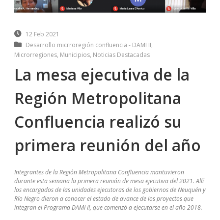
12 Feb 2021
Desarrollo micrroregión confluencia - DAMI II
,
Microrregiones
,
Municipios
,
Noticias Destacadas
La mesa ejecutiva de la
Región Metropolitana
Confluencia realizó su
primera reunión del año
Integrantes de la Región Metropolitana Confluencia mantuvieron
durante esta semana la primera reunión de mesa ejecutiva del 2021. Allí
los encargados de las unidades ejecutoras de los gobiernos de Neuquén y
Río Negro dieron a conocer el estado de avance de los proyectos que
integran el Programa DAMI II, que comenzó a ejecutarse en el año 2018.