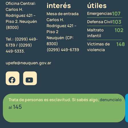
Oficina Central:
interés
útiles
Carlos H.
107
Emergencias
Mesa de entrada
Rodriguez 421 –
Carlos H.
103
Piso 2. Neuquén
Defensa Civil
Rodriguez 421 –
(8300)
102
Maltrato
Piso 2
infantil
Neuquén (CP:
Tel.:
(0299) 449-
148
8300)
Víctimas de
6739 /
(0299)
(0299) 449-6739
violencia
449-5333.
upefe@neuquen.gov.ar
Trata de personas es esclavitud. Si sabés algo,
denuncialo
145
al