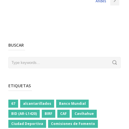
Andes
BUSCAR
ETIQUETAS
67
alcantarillados
Banco Mundial
BID (AR-L1420)
BIRF
CAF
Cavihahue
Ciudad Deportiva
Comisiones de Fomento