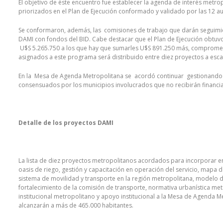
El objetivo de éste encuentro fue establecer la agenda de interés metr
priorizados en el Plan de Ejecución conformado y validado por las 12 au
Se conformaron, además, las comisiones de trabajo que darán seguimie
DAMI con fondos del BID. Cabe destacar que el Plan de Ejecución obtuvo 
U$S 5.265.750 a los que hay que sumarles U$S 891.250 más, comprometid
asignados a este programa será distribuido entre diez proyectos a esc
En la Mesa de Agenda Metropolitana se acordó continuar gestionando ot
consensuados por los municipios involucrados que no recibirán financi
Detalle de los proyectos DAMI
La lista de diez proyectos metropolitanos acordados para incorporar e
oasis de riego, gestión y capacitación en operación del servicio, mapa d
sistema de movilidad y transporte en la región metropolitana, modelo d
fortalecimiento de la comisión de transporte, normativa urbanística m
institucional metropolitano y apoyo institucional a la Mesa de Agenda M
alcanzarán a más de 465.000 habitantes.