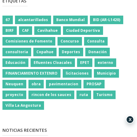
ETIQUETAS
67
alcantarillados
Banco Mundial
BID (AR-L1420)
BIRF
CAF
Cavihahue
Ciudad Deportiva
Comisiones de Fomento
Concurso
Consulta
consultoria
Copahue
Deportes
Donación
Educación
Efluentes Cloacales
EPET
externo
FINANCIAMIENTO EXTENRO
licitaciones
Municipio
Neuquen
obra
pavimentacion
PROSAP
proyecto
rincon de los sauces
ruta
Turismo
Villa La Angostura
X
NOTICIAS RECIENTES