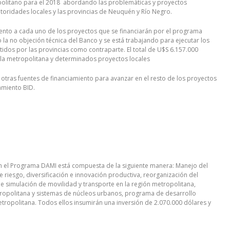
opolitano para el 2018 abordando las problemáticas y proyectos
toridades locales y las provincias de Neuquén y Río Negro.
nto a cada uno de los proyectos que se financiarán por el programa
la no objeción técnica del Banco y se está trabajando para ejecutar los
os por las provincias como contraparte. El total de U$S 6.157.000
ala metropolitana y determinados proyectos locales
ras fuentes de financiamiento para avanzar en el resto de los proyectos
amiento BID.
n el Programa DAMI está compuesta de la siguiente manera: Manejo del
e riesgo, diversificación e innovación productiva, reorganización del
e simulación de movilidad y transporte en la región metropolitana,
etropolitana y sistemas de núcleos urbanos, programa de desarrollo
etropolitana. Todos ellos insumirán una inversión de 2.070.000 dólares y