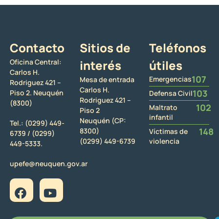
Contacto
Sitios de
Teléfonos
Oficina Central:
interés
útiles
Carlos H.
107
Emergencias
Mesa de entrada
Rodriguez 421 –
Carlos H.
103
Piso 2. Neuquén
Defensa Civil
Rodriguez 421 –
(8300)
102
Maltrato
Piso 2
infantil
Neuquén (CP:
Tel.:
(0299) 449-
148
8300)
Víctimas de
6739 /
(0299)
(0299) 449-6739
violencia
449-5333.
upefe@neuquen.gov.ar