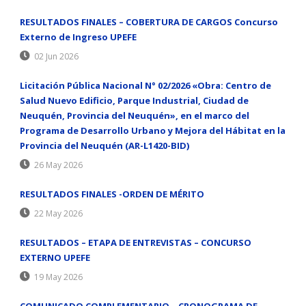
GIAC Security Essentials Certification family GIAC Information Security
GSEC to eat under the red lantern. One zero, let s
GSEC Study Guides
RESULTADOS FINALES – COBERTURA DE CARGOS Concurso
not count on
GSEC Study Guides
the police.
Externo de Ingreso UPEFE
02 Jun 2026
Licitación Pública Nacional N° 02/2026 «Obra: Centro de
Salud Nuevo Edificio, Parque Industrial, Ciudad de
Neuquén, Provincia del Neuquén», en el marco del
Programa de Desarrollo Urbano y Mejora del Hábitat en la
Provincia del Neuquén (AR-L1420-BID)
26 May 2026
RESULTADOS FINALES -ORDEN DE MÉRITO
22 May 2026
RESULTADOS – ETAPA DE ENTREVISTAS – CONCURSO
EXTERNO UPEFE
19 May 2026