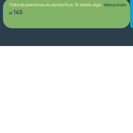
Trata de personas es esclavitud. Si sabés algo,
denuncialo
145
al