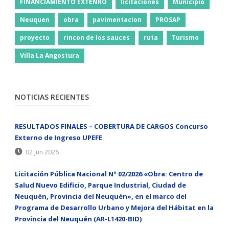
FINANCIAMIENTO EXTENRO
licitaciones
Municipio
Neuquen
obra
pavimentacion
PROSAP
proyecto
rincon de los sauces
ruta
Turismo
Villa La Angostura
NOTICIAS RECIENTES
RESULTADOS FINALES – COBERTURA DE CARGOS Concurso
Externo de Ingreso UPEFE
02 Jun 2026
Licitación Pública Nacional N° 02/2026 «Obra: Centro de
Salud Nuevo Edificio, Parque Industrial, Ciudad de
Neuquén, Provincia del Neuquén», en el marco del
Programa de Desarrollo Urbano y Mejora del Hábitat en la
Provincia del Neuquén (AR-L1420-BID)