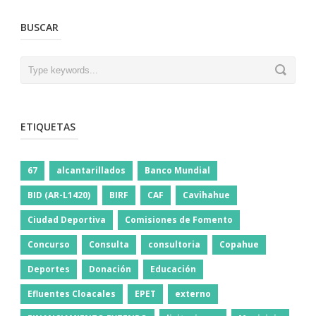
BUSCAR
ETIQUETAS
67
alcantarillados
Banco Mundial
BID (AR-L1420)
BIRF
CAF
Cavihahue
Ciudad Deportiva
Comisiones de Fomento
Concurso
Consulta
consultoria
Copahue
Deportes
Donación
Educación
Efluentes Cloacales
EPET
externo