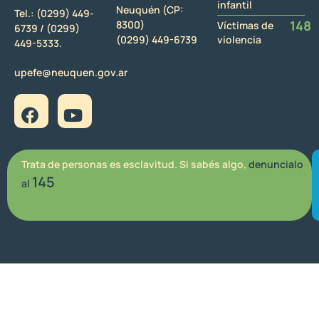
infantil
Neuquén (CP:
Tel.:
(0299) 449-
148
8300)
Víctimas de
6739 /
(0299)
(0299) 449-6739
violencia
449-5333.
upefe@neuquen.gov.ar
Trata de personas es esclavitud. Si sabés algo,
denuncialo
145
al