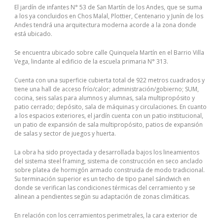
El jardín de infantes N° 53 de San Martín de los Andes, que se suma
a los ya concluidos en Chos Malal, Plottier, Centenario y Junín de los
Andes tendrá una arquitectura moderna acorde a la zona donde
está ubicado.
Se encuentra ubicado sobre calle Quinquela Martín en el Barrio Villa
Vega, lindante al edificio de la escuela primaria N° 313.
Cuenta con una superficie cubierta total de 922 metros cuadrados y
tiene una hall de acceso frío/calor; administración/gobierno; SUM,
cocina, seis salas para alumnos y alumnas, sala multipropósito y
patio cerrado; depósito, sala de máquinas y circulaciones. En cuanto
a los espacios exteriores, el jardín cuenta con un patio institucional,
un patio de expansión de sala multipropósito, patios de expansión
de salas y sector de juegos y huerta.
La obra ha sido proyectada y desarrollada bajos los lineamientos
del sistema steel framing, sistema de construcción en seco anclado
sobre platea de hormigón armado construida de modo tradicional.
Su terminación superior es un techo de tipo panel sándwich en
donde se verifican las condiciones térmicas del cerramiento y se
alinean a pendientes según su adaptación de zonas climáticas.
En relación con los cerramientos perimetrales, la cara exterior de