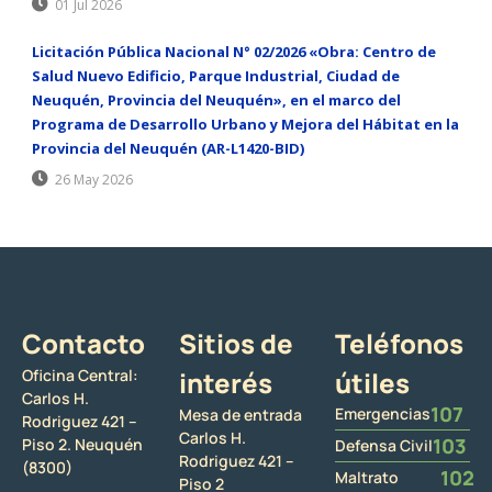
01 Jul 2026
Licitación Pública Nacional N° 02/2026 «Obra: Centro de
Salud Nuevo Edificio, Parque Industrial, Ciudad de
Neuquén, Provincia del Neuquén», en el marco del
Programa de Desarrollo Urbano y Mejora del Hábitat en la
Provincia del Neuquén (AR-L1420-BID)
26 May 2026
Contacto
Sitios de
Teléfonos
Oficina Central:
interés
útiles
Carlos H.
107
Emergencias
Mesa de entrada
Rodriguez 421 –
Carlos H.
103
Piso 2. Neuquén
Defensa Civil
Rodriguez 421 –
(8300)
102
Maltrato
Piso 2