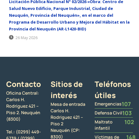
Licitación Pública Nacional N° 02/2026 «Obra: Centro de
Salud Nuevo Edificio, Parque Industrial, Ciudad de
Neuquén, Provincia del Neuquén», en el marco del
Programa de Desarrollo Urbano y Mejora del Hábitat en la
Provincia del Neuquén (AR-L1420-BID)
26 May 2026
Contacto
Sitios de
Teléfonos
Oficina Central:
interés
útiles
Carlos H.
107
Emergencias
Mesa de entrada
Rodriguez 421 –
Carlos H.
103
Piso 2. Neuquén
Defensa Civil
Rodriguez 421 –
(8300)
102
Maltrato
Piso 2
infantil
Neuquén (CP:
Tel.:
(0299) 449-
148
8300)
Víctimas de
6739 /
(0299)