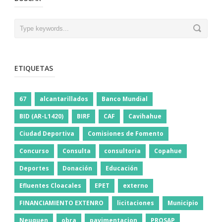
ETIQUETAS
67
alcantarillados
Banco Mundial
BID (AR-L1420)
BIRF
CAF
Cavihahue
Ciudad Deportiva
Comisiones de Fomento
Concurso
Consulta
consultoria
Copahue
Deportes
Donación
Educación
Efluentes Cloacales
EPET
externo
FINANCIAMIENTO EXTENRO
licitaciones
Municipio
Neuquen
obra
pavimentacion
PROSAP