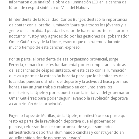
informaron que finalizó la obra de iluminación LED en la cancha de
fútbol de césped sintético de Villa del Nahueve.
El intendente de la localidad, Carlos Burgos destacó la importancia
de contar con el predio iluminado “para que todos los jóvenes y la
gente de la localidad pueda disfrutar de hacer deportes en horario
nocturno”. “Estoy muy agradecido por las gestiones del gobernador
Omar Gutiérrez y de la Upefe, espero que disfrutemos durante
mucho tiempo de esta cancha”, expresó.
Por su parte, el presidente de ese organismo provincial, Jorge
Ferrería, remarcó que “es fundamental poder completar las obras
de las canchas de césped sintético, en este caso con la iluminación
que va a permitir la extensión horaria para que los habitantes de la
localidad puedan disfrutar del deporte y la actividad física por más
horas. Hay un gran trabajo realizado en conjunto entre los
ministerios, la Upefe y por supuesto con la iniciativa del gobernador
Omar Gutiérrez para poder seguir llevando la revolución deportiva
a cada rincón de la provincia”.
Eugenio López de Murillas, de la Upefe, manifestó por su parte que
“esto es parte de la revolución deportiva que el gobernador
plantea, reforzando este compromiso de seguir sumando
infraestructura deportiva, iluminando canchas y construyendo en
aquellos sitios donde no hemos llegado”.