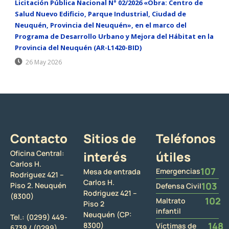
Licitación Pública Nacional N° 02/2026 «Obra: Centro de
Salud Nuevo Edificio, Parque Industrial, Ciudad de
Neuquén, Provincia del Neuquén», en el marco del
Programa de Desarrollo Urbano y Mejora del Hábitat en la
Provincia del Neuquén (AR-L1420-BID)
26 May 2026
Contacto
Sitios de
Teléfonos
Oficina Central:
interés
útiles
Carlos H.
107
Emergencias
Mesa de entrada
Rodriguez 421 –
Carlos H.
103
Piso 2. Neuquén
Defensa Civil
Rodriguez 421 –
(8300)
102
Maltrato
Piso 2
infantil
Neuquén (CP:
Tel.:
(0299) 449-
148
8300)
Víctimas de
6739 /
(0299)