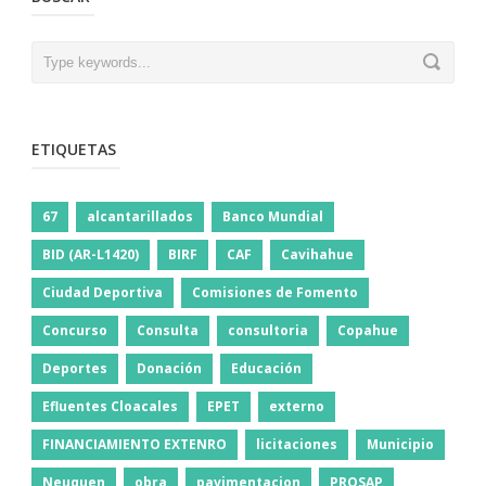
ETIQUETAS
67
alcantarillados
Banco Mundial
BID (AR-L1420)
BIRF
CAF
Cavihahue
Ciudad Deportiva
Comisiones de Fomento
Concurso
Consulta
consultoria
Copahue
Deportes
Donación
Educación
Efluentes Cloacales
EPET
externo
FINANCIAMIENTO EXTENRO
licitaciones
Municipio
Neuquen
obra
pavimentacion
PROSAP