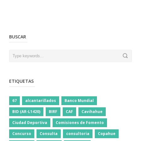
BUSCAR
ETIQUETAS
67
alcantarillados
Banco Mundial
BID (AR-L1420)
BIRF
CAF
Cavihahue
Ciudad Deportiva
Comisiones de Fomento
Concurso
Consulta
consultoria
Copahue