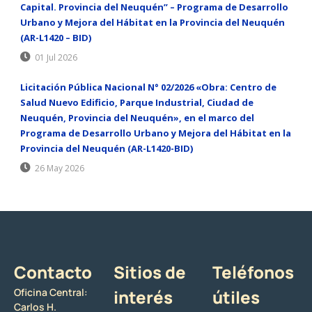
Capital. Provincia del Neuquén” – Programa de Desarrollo
Urbano y Mejora del Hábitat en la Provincia del Neuquén
(AR-L1420 – BID)
01 Jul 2026
Licitación Pública Nacional N° 02/2026 «Obra: Centro de
Salud Nuevo Edificio, Parque Industrial, Ciudad de
Neuquén, Provincia del Neuquén», en el marco del
Programa de Desarrollo Urbano y Mejora del Hábitat en la
Provincia del Neuquén (AR-L1420-BID)
26 May 2026
Contacto
Sitios de
Teléfonos
Oficina Central:
interés
útiles
Carlos H.