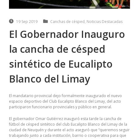
19 Sep 2019
Canchas de césped
,
Noticias Destacadas
El Gobernador Inauguro
la cancha de césped
sintético de Eucalipto
Blanco del Limay
El mandatario provincial dejo formalmente inaugurado el nuevo
espacio deportivo del Club Eucalipto Blanco del Limay, del acto
participaron funcionario provinciales y público en general.
El gobernador Omar Gutiérrez inauguró esta tarde la cancha de
fútbol de césped sintético del club Eucalipto Blanco del Limay de la
ciudad de Neuquén y durante el acto aseguró que “queremos seguir
trabajando junto a cada institución, barrio o cooperativa para que