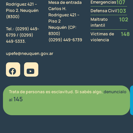
107
Emergencias
Mesa de entrada
Rodriguez 421 –
Carlos H.
103
Piso 2. Neuquén
Defensa Civil
Rodriguez 421 –
(8300)
102
Maltrato
Piso 2
infantil
Neuquén (CP:
Tel.:
(0299) 449-
148
8300)
Víctimas de
6739 /
(0299)
(0299) 449-6739
violencia
449-5333.
upefe@neuquen.gov.ar
Trata de personas es esclavitud. Si sabés algo,
denuncialo
145
al