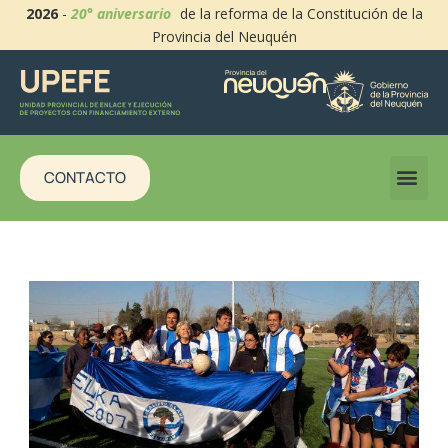
2026
-
20° aniversario
de la reforma de la Constitución de la
Provincia del Neuquén
CONTACTO