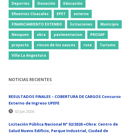
Deportes
Donación
Educación
Efluentes Cloacales
EPET
externo
FINANCIAMIENTO EXTENRO
licitaciones
Municipio
Neuquen
obra
pavimentacion
PROSAP
proyecto
rincon de los sauces
ruta
Turismo
Villa La Angostura
NOTICIAS RECIENTES
RESULTADOS FINALES – COBERTURA DE CARGOS Concurso
Externo de Ingreso UPEFE
02 Jun 2026
Licitación Pública Nacional N° 02/2026 «Obra: Centro de
Salud Nuevo Edificio, Parque Industrial, Ciudad de