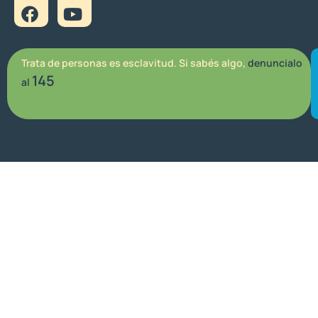
Trata de personas es esclavitud. Si sabés algo,
denuncialo
145
al