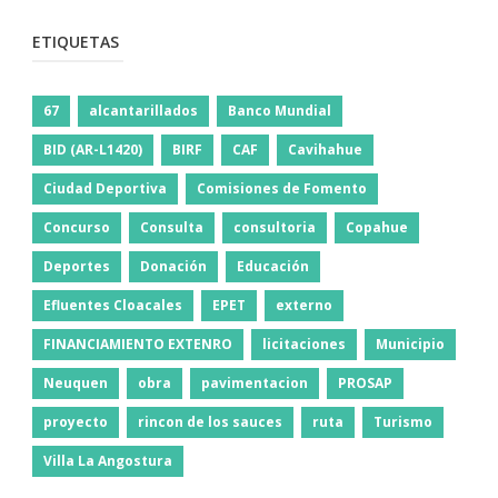
ETIQUETAS
67
alcantarillados
Banco Mundial
BID (AR-L1420)
BIRF
CAF
Cavihahue
Ciudad Deportiva
Comisiones de Fomento
Concurso
Consulta
consultoria
Copahue
Deportes
Donación
Educación
Efluentes Cloacales
EPET
externo
FINANCIAMIENTO EXTENRO
licitaciones
Municipio
Neuquen
obra
pavimentacion
PROSAP
proyecto
rincon de los sauces
ruta
Turismo
Villa La Angostura