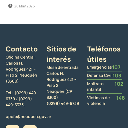
26 May 2026
Contacto
Sitios de
Teléfonos
Oficina Central:
interés
útiles
Carlos H.
107
Emergencias
Mesa de entrada
Rodriguez 421 –
Carlos H.
103
Piso 2. Neuquén
Defensa Civil
Rodriguez 421 –
(8300)
102
Maltrato
Piso 2
infantil
Neuquén (CP:
Tel.:
(0299) 449-
148
8300)
Víctimas de
6739 /
(0299)
(0299) 449-6739
violencia
449-5333.
upefe@neuquen.gov.ar