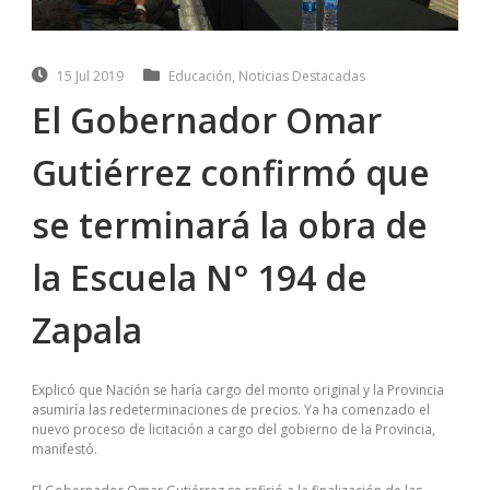
15 Jul 2019
Educación
,
Noticias Destacadas
El Gobernador Omar
Gutiérrez confirmó que
se terminará la obra de
la Escuela N° 194 de
Zapala
Explicó que Nación se haría cargo del monto original y la Provincia
asumiría las redeterminaciones de precios. Ya ha comenzado el
nuevo proceso de licitación a cargo del gobierno de la Provincia,
manifestó.