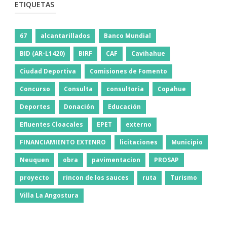
ETIQUETAS
67
alcantarillados
Banco Mundial
BID (AR-L1420)
BIRF
CAF
Cavihahue
Ciudad Deportiva
Comisiones de Fomento
Concurso
Consulta
consultoria
Copahue
Deportes
Donación
Educación
Efluentes Cloacales
EPET
externo
FINANCIAMIENTO EXTENRO
licitaciones
Municipio
Neuquen
obra
pavimentacion
PROSAP
proyecto
rincon de los sauces
ruta
Turismo
Villa La Angostura