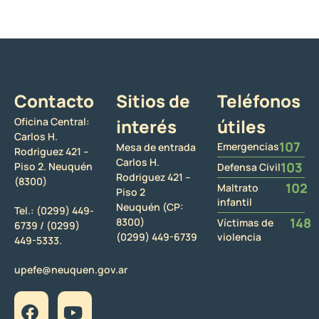
Contacto
Sitios de
Teléfonos
Oficina Central:
interés
útiles
Carlos H.
107
Emergencias
Mesa de entrada
Rodriguez 421 –
Carlos H.
103
Piso 2. Neuquén
Defensa Civil
Rodriguez 421 –
(8300)
102
Maltrato
Piso 2
infantil
Neuquén (CP:
Tel.:
(0299) 449-
148
8300)
Víctimas de
6739 /
(0299)
(0299) 449-6739
violencia
449-5333.
upefe@neuquen.gov.ar