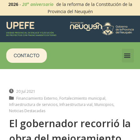
2026
-
20° aniversario
de la reforma de la Constitución de la
Provincia del Neuquén
CONTACTO
20 Jul 2021
Financiamiento Externo
,
Fortalecimiento municipal
,
Infraestructura de servicios
,
Infraestructura vial
,
Municipios
,
Noticias Destacadas
El gobernador recorrió la
obra del mejoramiento