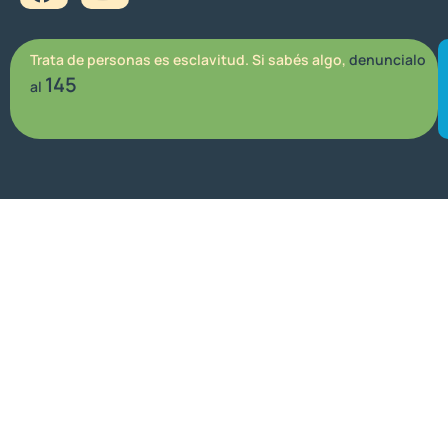
Trata de personas es esclavitud. Si sabés algo,
denuncialo
145
al