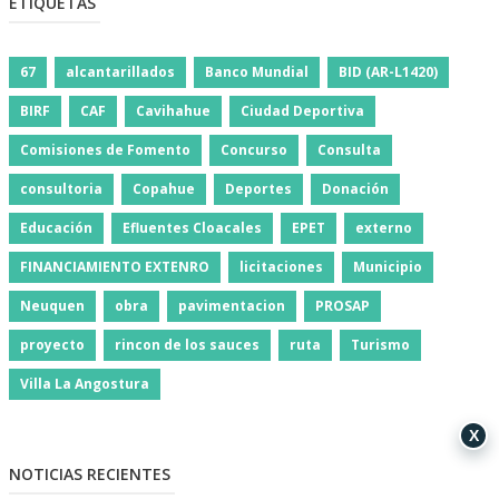
ETIQUETAS
67
alcantarillados
Banco Mundial
BID (AR-L1420)
BIRF
CAF
Cavihahue
Ciudad Deportiva
Comisiones de Fomento
Concurso
Consulta
consultoria
Copahue
Deportes
Donación
Educación
Efluentes Cloacales
EPET
externo
FINANCIAMIENTO EXTENRO
licitaciones
Municipio
Neuquen
obra
pavimentacion
PROSAP
proyecto
rincon de los sauces
ruta
Turismo
Villa La Angostura
X
NOTICIAS RECIENTES