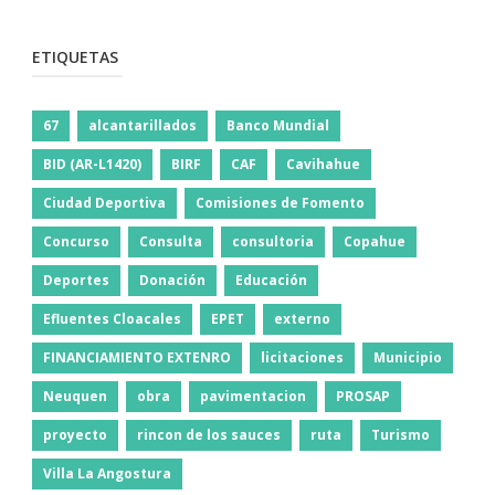
ETIQUETAS
67
alcantarillados
Banco Mundial
BID (AR-L1420)
BIRF
CAF
Cavihahue
Ciudad Deportiva
Comisiones de Fomento
Concurso
Consulta
consultoria
Copahue
Deportes
Donación
Educación
Efluentes Cloacales
EPET
externo
FINANCIAMIENTO EXTENRO
licitaciones
Municipio
Neuquen
obra
pavimentacion
PROSAP
proyecto
rincon de los sauces
ruta
Turismo
Villa La Angostura