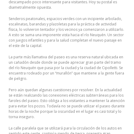
descampado poco interesante para visitantes. Hoy su postal es
diametralmente opuesta.
Senderos peatonales, espacios verdes con un incipiente arbolado,
escalinatas, barandas y plazoletas para la práctica de actividad
física, lo volvieron tentador y los vecinos ya comenzaron a utilizarlo.
A esto se suma una imponente vista hacia el río Neuquén. Un sector
con juegos infantiles y para la salud completan el nuevo paisaje en
el este de la capital.
La parte más llamativa del paseo es una reserva natural ubicada en
un cañadón desde donde se puede apreciar gran parte del tramo
del río Neuquén que pasa por la ciudad y la ciudad de Cipolletti. Se
encuentra rodeado por un “murallón” que mantiene a la gente fuera
de peligro.
Pero aún quedan algunas cuestiones por resolver. En la actualidad
se están realizando las conexiones eléctricas subterráneas para los
faroles del paseo. Esto obliga a los visitantes a mantener la atención
para evitar los pozos. Todavía no se puede utilizar el paseo durante
horas de la noche porque la oscuridad en el lugar es casi total y lo
torna inseguro.
La calle paralela que se utilizará para la circulación de los autos en
sentido este oeste, continúa siendo de tierra, presenta gran