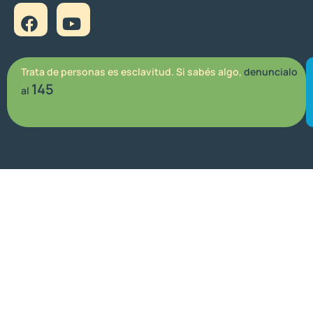
Trata de personas es esclavitud. Si sabés algo,
denuncialo
145
al