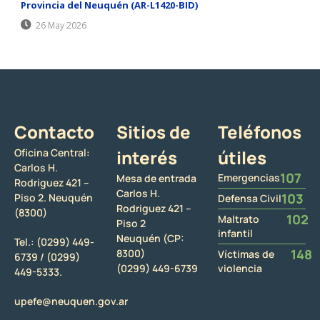
Provincia del Neuquén (AR-L1420-BID)
26 May 2026
Contacto
Sitios de
Teléfonos
Oficina Central:
interés
útiles
Carlos H.
107
Emergencias
Mesa de entrada
Rodriguez 421 –
Carlos H.
103
Piso 2. Neuquén
Defensa Civil
Rodriguez 421 –
(8300)
102
Maltrato
Piso 2
infantil
Neuquén (CP:
Tel.:
(0299) 449-
148
8300)
Víctimas de
6739 /
(0299)
(0299) 449-6739
violencia
449-5333.
upefe@neuquen.gov.ar