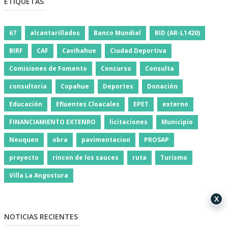
ETIQUETAS
67
alcantarillados
Banco Mundial
BID (AR-L1420)
BIRF
CAF
Cavihahue
Ciudad Deportiva
Comisiones de Fomento
Concurso
Consulta
consultoria
Copahue
Deportes
Donación
Educación
Efluentes Cloacales
EPET
externo
FINANCIAMIENTO EXTENRO
licitaciones
Municipio
Neuquen
obra
pavimentacion
PROSAP
proyecto
rincon de los sauces
ruta
Turismo
Villa La Angostura
X
NOTICIAS RECIENTES