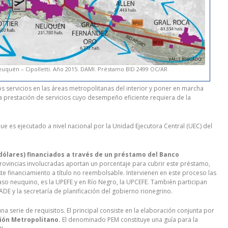
euquén – Cipolletti. Año 2015. DAMI. Préstamo BID 2499 OC/AR
os servicios en las áreas metropolitanas del interior y poner en marcha
 prestación de servicios cuyo desempeño eficiente requiera de la
 es ejecutado a nivel nacional por la Unidad Ejecutora Central (UEC) del
 dólares) financiados a través de un préstamo del Banco
rovincias involucradas aportan un porcentaje para cubrir este préstamo,
e financiamiento a título no reembolsable. Intervienen en este proceso las
aso neuquino, es la UPEFE y en Río Negro, la UPCEFE. También participan
PADE y la secretaría de planificación del gobierno rionegrino.
 serie de requisitos. El principal consiste en la elaboración conjunta por
ción Metropolitano.
El denominado PEM constituye una guía para la