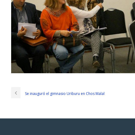
Se inauguró el gimnasio Uriburu en Chos Malal