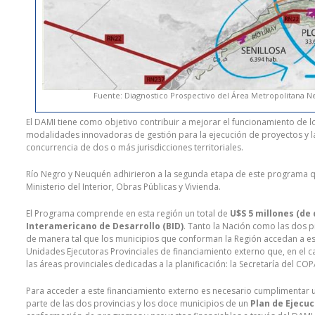
Fuente: Diagnostico Prospectivo del Área Metropolitana N
El DAMI tiene como objetivo contribuir a mejorar el funcionamiento de l
modalidades innovadoras de gestión para la ejecución de proyectos y la
concurrencia de dos o más jurisdicciones territoriales.
Río Negro y Neuquén adhirieron a la segunda etapa de este programa que
Ministerio del Interior, Obras Públicas y Vivienda.
El Programa comprende en esta región un total de
U$S 5 millones (de
Interamericano de Desarrollo (BID)
. Tanto la Nación como las dos p
de manera tal que los municipios que conforman la Región accedan a est
Unidades Ejecutoras Provinciales de financiamiento externo que, en el c
las áreas provinciales dedicadas a la planificación: la Secretaría del CO
Para acceder a este financiamiento externo es necesario cumplimentar una
parte de las dos provincias y los doce municipios de un
Plan de Ejecu