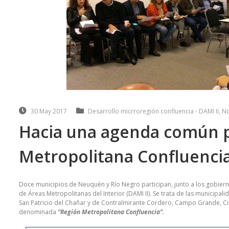
30 May 2017
Desarrollo micrroregión confluencia - DAMI II
,
No
Hacia una agenda común p
Metropolitana Confluenci
Doce municipios de Neuquén y Río Negro participan, junto a los gobier
de Áreas Metropolitanas del Interior (DAMI II). Se trata de las municipali
San Patricio del Chañar y de Contralmirante Cordero, Campo Grande, Cinc
denominada
“Región Metropolitana Confluencia”.