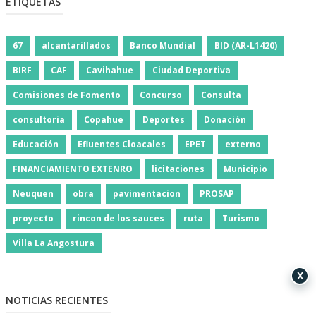
ETIQUETAS
67
alcantarillados
Banco Mundial
BID (AR-L1420)
BIRF
CAF
Cavihahue
Ciudad Deportiva
Comisiones de Fomento
Concurso
Consulta
consultoria
Copahue
Deportes
Donación
Educación
Efluentes Cloacales
EPET
externo
FINANCIAMIENTO EXTENRO
licitaciones
Municipio
Neuquen
obra
pavimentacion
PROSAP
proyecto
rincon de los sauces
ruta
Turismo
Villa La Angostura
X
NOTICIAS RECIENTES