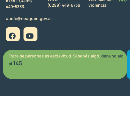
6739 /
(0299)
(0299) 449-6739
violencia
449-5333.
upefe@neuquen.gov.ar
Trata de personas es esclavitud. Si sabés algo,
denuncialo
145
al