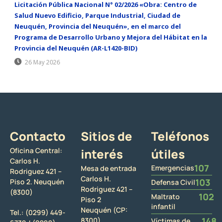
Licitación Pública Nacional N° 02/2026 «Obra: Centro de
Salud Nuevo Edificio, Parque Industrial, Ciudad de
Neuquén, Provincia del Neuquén», en el marco del
Programa de Desarrollo Urbano y Mejora del Hábitat en la
Provincia del Neuquén (AR-L1420-BID)
26 May 2026
Contacto
Sitios de
Teléfonos
Oficina Central:
interés
útiles
Carlos H.
107
Emergencias
Mesa de entrada
Rodriguez 421 –
Carlos H.
103
Piso 2. Neuquén
Defensa Civil
Rodriguez 421 –
(8300)
102
Maltrato
Piso 2
infantil
Neuquén (CP:
Tel.:
(0299) 449-
148
8300)
Víctimas de