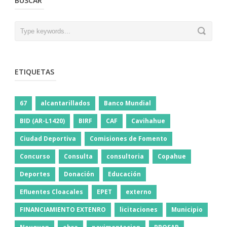
BUSCAR
ETIQUETAS
67
alcantarillados
Banco Mundial
BID (AR-L1420)
BIRF
CAF
Cavihahue
Ciudad Deportiva
Comisiones de Fomento
Concurso
Consulta
consultoria
Copahue
Deportes
Donación
Educación
Efluentes Cloacales
EPET
externo
FINANCIAMIENTO EXTENRO
licitaciones
Municipio