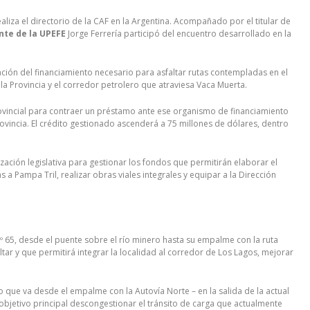
aliza el directorio de la CAF en la Argentina. Acompañado por el titular de
nte de la UPEFE
Jorge Ferrería participó del encuentro desarrollado en la
ación del financiamiento necesario para asfaltar rutas contempladas en el
la Provincia y el corredor petrolero que atraviesa Vaca Muerta.
 Provincial para contraer un préstamo ante ese organismo de financiamiento
rovincia. El crédito gestionado ascenderá a 75 millones de dólares, dentro
ización legislativa para gestionar los fondos que permitirán elaborar el
s a Pampa Tril, realizar obras viales integrales y equipar a la Dirección
Nº 65, desde el puente sobre el río minero hasta su empalme con la ruta
ltar y que permitirá integrar la localidad al corredor de Los Lagos, mejorar
mo que va desde el empalme con la Autovía Norte – en la salida de la actual
 objetivo principal descongestionar el tránsito de carga que actualmente