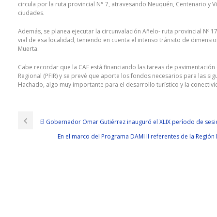
circula por la ruta provincial N° 7, atravesando Neuquén, Centenario y V
ciudades.
Además, se planea ejecutar la circunvalación Añelo- ruta provincial Nº 
vial de esa localidad, teniendo en cuenta el intenso tránsito de dimensi
Muerta.
Cabe recordar que la CAF está financiando las tareas de pavimentación e
Regional (PFIR) y se prevé que aporte los fondos necesarios para las sigu
Hachado, algo muy importante para el desarrollo turístico y la conectivid
El Gobernador Omar Gutiérrez inauguró el XLIX período de sesion
En el marco del Programa DAMI II referentes de la Región 