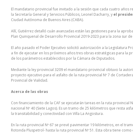
El mandatario provincial fue invitado a la sesión que cada cuatro años re
la Secretaría General y Servicios Públicos, Leonel Dacharry, y
el preside
Ciudad Autónoma de Buenos Aires (CABA).
Allí, Gutiérrez detalló cuán avanzadas están las gestiones para la aprob
Plan Quinquenal de Desarrollo Provincial 2019-2023 para la zona sur de 
El año pasado el Poder Ejecutivo solicitó autorización a la Legislatura
a fin de ejecutar en los próximos años tres obras estratégicas para la p
de los parámetros establecidos por la Cámara de Diputados.
Mediante la ley provincial 3209 el mandatario provincial obtuvo la autor
proyecto ejecutivo para el asfalto de la ruta provincial Nº 7 de Cortadera
Provincial de Vialidad.
Acerca de las obras
Con financiamiento de la CAF se ejecutarán tareas en la ruta provincial 
nacional Nº 40 (Siete Lagos). Es un tramo de 25 kilómetros que resta asfa
la transitabilidad y conectividad con Villa La Angostura.
En la ruta provincial Nº 67 se prevé pavimentar 19 kilómetros, en el tra
Rotonda Pluspetrol- hasta la ruta provincial Nº 51. Esta obra tiene como