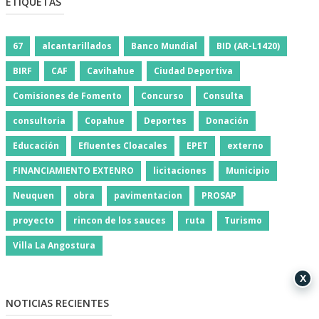
ETIQUETAS
67
alcantarillados
Banco Mundial
BID (AR-L1420)
BIRF
CAF
Cavihahue
Ciudad Deportiva
Comisiones de Fomento
Concurso
Consulta
consultoria
Copahue
Deportes
Donación
Educación
Efluentes Cloacales
EPET
externo
FINANCIAMIENTO EXTENRO
licitaciones
Municipio
Neuquen
obra
pavimentacion
PROSAP
proyecto
rincon de los sauces
ruta
Turismo
Villa La Angostura
X
NOTICIAS RECIENTES