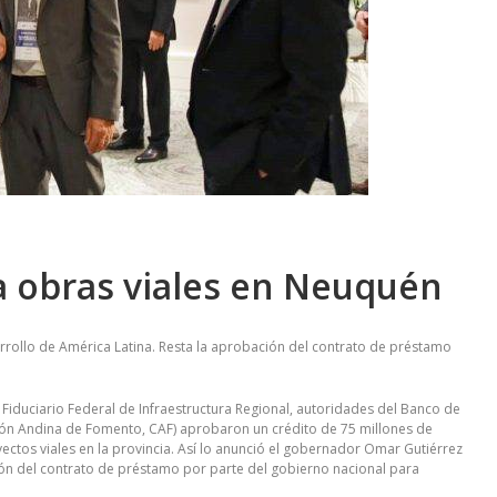
a obras viales en Neuquén
rollo de América Latina. Resta la aprobación del contrato de préstamo
Fiduciario Federal de Infraestructura Regional, autoridades del Banco de
ón Andina de Fomento, CAF) aprobaron un crédito de 75 millones de
ectos viales en la provincia. Así lo anunció el gobernador Omar Gutiérrez
ción del contrato de préstamo por parte del gobierno nacional para