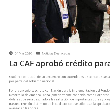
04 Mar 2020
Noticias Destacadas
La CAF aprobó crédito par
Gutiérrez participó de un encuentro con autoridades de Banco de Desar
por parte del gobierno nacional.
Por el convenio suscripto con Nación para la implementación del Fondo 
Desarrollo de América Latina (anteriormente conocido como Corporaci
dólares que será destinado a la realización de importantes obras y proy
tras una reunión al término de la cual explicó que sólo resta la aproba
avanzar en las obras.