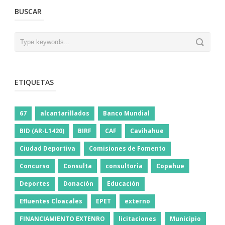
BUSCAR
ETIQUETAS
67
alcantarillados
Banco Mundial
BID (AR-L1420)
BIRF
CAF
Cavihahue
Ciudad Deportiva
Comisiones de Fomento
Concurso
Consulta
consultoria
Copahue
Deportes
Donación
Educación
Efluentes Cloacales
EPET
externo
FINANCIAMIENTO EXTENRO
licitaciones
Municipio