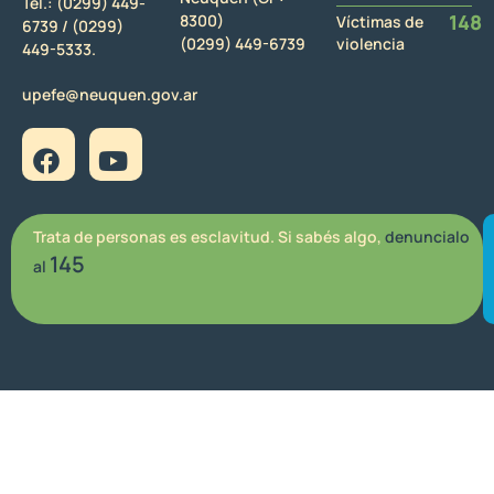
Tel.:
(0299) 449-
148
8300)
Víctimas de
6739 /
(0299)
(0299) 449-6739
violencia
449-5333.
upefe@neuquen.gov.ar
Trata de personas es esclavitud. Si sabés algo,
denuncialo
145
al