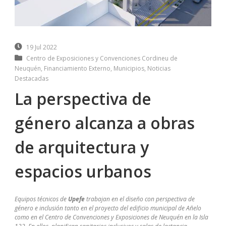
19 Jul 2022
Centro de Exposiciones y Convenciones Cordineu de
Neuquén
,
Financiamiento Externo
,
Municipios
,
Noticias
Destacadas
La perspectiva de
género alcanza a obras
de arquitectura y
espacios urbanos
Equipos técnicos de
Upefe
trabajan en el diseño con perspectiva de
género e inclusión tanto en el proyecto del edificio municipal de Añelo
como en el Centro de Convenciones y Exposiciones de Neuquén en la Isla