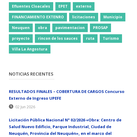
Efluentes Cloacales
EPET
externo
FINANCIAMIENTO EXTENRO
licitaciones
Municipio
Neuquen
obra
pavimentacion
PROSAP
proyecto
rincon de los sauces
ruta
Turismo
Villa La Angostura
NOTICIAS RECIENTES
RESULTADOS FINALES – COBERTURA DE CARGOS Concurso
Externo de Ingreso UPEFE
02 Jun 2026
Licitación Pública Nacional N° 02/2026 «Obra: Centro de
Salud Nuevo Edificio, Parque Industrial, Ciudad de
Neuquén, Provincia del Neuquén», en el marco del