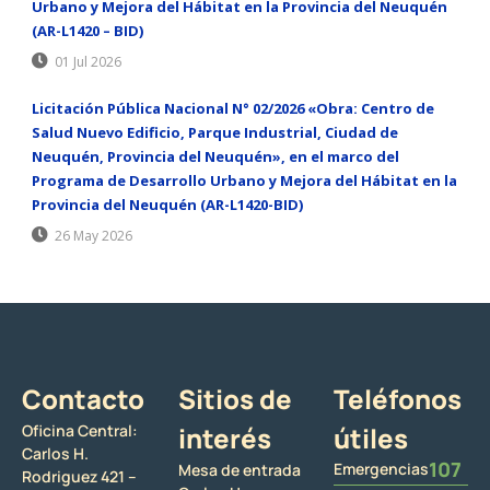
Urbano y Mejora del Hábitat en la Provincia del Neuquén
(AR-L1420 – BID)
01 Jul 2026
Licitación Pública Nacional N° 02/2026 «Obra: Centro de
Salud Nuevo Edificio, Parque Industrial, Ciudad de
Neuquén, Provincia del Neuquén», en el marco del
Programa de Desarrollo Urbano y Mejora del Hábitat en la
Provincia del Neuquén (AR-L1420-BID)
26 May 2026
Contacto
Sitios de
Teléfonos
Oficina Central:
interés
útiles
Carlos H.
107
Emergencias
Mesa de entrada
Rodriguez 421 –