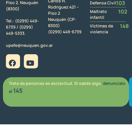
Carlos H.
103
Piso 2. Neuquén
Defensa Civil
Rodriguez 421 –
(8300)
102
Maltrato
Piso 2
infantil
Neuquén (CP:
Tel.:
(0299) 449-
148
8300)
Víctimas de
6739 /
(0299)
(0299) 449-6739
violencia
449-5333.
upefe@neuquen.gov.ar
Trata de personas es esclavitud. Si sabés algo,
denuncialo
145
al