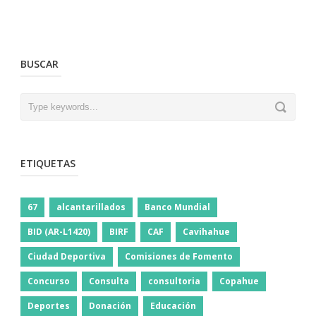
BUSCAR
ETIQUETAS
67
alcantarillados
Banco Mundial
BID (AR-L1420)
BIRF
CAF
Cavihahue
Ciudad Deportiva
Comisiones de Fomento
Concurso
Consulta
consultoria
Copahue
Deportes
Donación
Educación