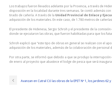
Los trabajos fueron llevados adelante por la Provincia, a través de Hid
disposición en la localidad durante tres semanas. Se contó además con l
tirado de cañería. A través de la
Unidad Provincial de Enlace y Ejec
adquisición de los materiales. En este caso, de 1.780 metros de cañerías
El presidente de Hidenesa, Sergio Schroh y el presidente de la comisión
donde se ejecutaron las obras, que fueron habilitadas para que los futuro
Schroh explicó que “este tipo de obras en general se realizan con el apor
adquisición de los materiales, además de la colaboración de personal 
Por otra parte, se informó que debido a que se produjo la interrupción e
de enero al proyecto que abastece el lodge de pesca que será inaugur
Avanzan en Cutral Có las obras de la EPET Nº 1, los jardines 62 y 