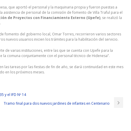
enesa, que aportó el personal y la maquinaria propia y fueron puestas a
a asistencia de personal de la comisión de fomento de Villa Traful para el
ución de Proyectos con Financiamiento Externo (Upefe)
, se realizó la
.
 de fomento del gobierno local, Omar Torres, recorrieron varios sectores
s nuevos usuarios inicien los trámites para la habilitación del servicio.
te de varias instituciones, entre las que se cuenta con Upefe para la
de la comuna conjuntamente con el personal técnico de Hidenesa”.
n las tareas por las fiestas de fin de año, se dará continuidad en este mes
ado en los próximos meses.
35 y el IFD Nº 14
Tramo final para dos nuevos jardines de infantes en Centenario