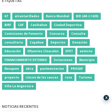
ETIQUETAS
67
alcantarillados
Banco Mundial
BID (AR-L1420)
BIRF
CAF
Cavihahue
Ciudad Deportiva
Comisiones de Fomento
Concurso
Consulta
consultoria
Copahue
Deportes
Donación
Educación
Efluentes Cloacales
EPET
externo
FINANCIAMIENTO EXTENRO
licitaciones
Municipio
Neuquen
obra
pavimentacion
PROSAP
proyecto
rincon de los sauces
ruta
Turismo
Villa La Angostura
X
NOTICIAS RECIENTES