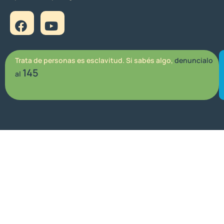
Trata de personas es esclavitud. Si sabés algo,
denuncialo
145
al