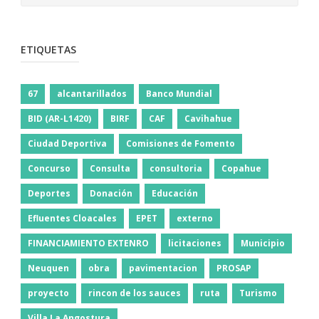
ETIQUETAS
67
alcantarillados
Banco Mundial
BID (AR-L1420)
BIRF
CAF
Cavihahue
Ciudad Deportiva
Comisiones de Fomento
Concurso
Consulta
consultoria
Copahue
Deportes
Donación
Educación
Efluentes Cloacales
EPET
externo
FINANCIAMIENTO EXTENRO
licitaciones
Municipio
Neuquen
obra
pavimentacion
PROSAP
proyecto
rincon de los sauces
ruta
Turismo
Villa La Angostura