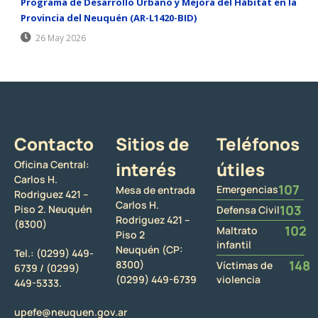
Programa de Desarrollo Urbano y Mejora del Hábitat en la
Provincia del Neuquén (AR-L1420-BID)
26 May 2026
Contacto
Sitios de
Teléfonos
Oficina Central:
interés
útiles
Carlos H.
107
Emergencias
Mesa de entrada
Rodriguez 421 –
Carlos H.
103
Piso 2. Neuquén
Defensa Civil
Rodriguez 421 –
(8300)
102
Maltrato
Piso 2
infantil
Neuquén (CP:
Tel.:
(0299) 449-
148
8300)
Víctimas de
6739 /
(0299)
(0299) 449-6739
violencia
449-5333.
upefe@neuquen.gov.ar