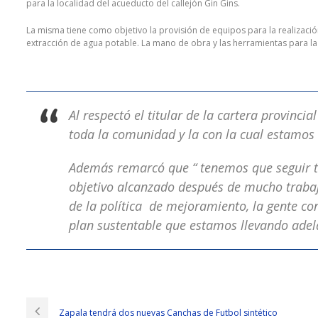
para la localidad del acueducto del callejón Gin Gins.
La misma tiene como objetivo la provisión de equipos para la realizació
extracción de agua potable. La mano de obra y las herramientas para la r
Al respectó el titular de la cartera provinci
toda la comunidad y la con la cual estamos
Además remarcó que “ tenemos que seguir t
objetivo alcanzado después de mucho trabaj
de la política de mejoramiento, la gente co
plan sustentable que estamos llevando adelan
Cisco 400-101 Demo With 100% Pass Rate
Ning Yu turned his head and found that Shang Changsheng stood nearby.
poured the Cisco 400-101 Demo
400-101 Demo
trees. Sun Zichang Shen
Zapala tendrá dos nuevas Canchas de Futbol sintético