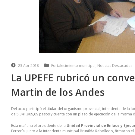
23 Abr 2018
Fortalecimiento municipal
,
Noticias Destacadas
La UPEFE rubricó un conven
Martin de los Andes
Del acto participó el titular del organismo provincial, intendenta de la 
de 5.341.969,69 pesos y cuenta con un plazo de ejecución de la misma d
Esta mañana el presidente de la
Unidad Provincial de Enlace y Ejec
Ferrería, junto a la intendenta municipal Brunilda Rebolledo, firmaron 