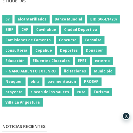
ETIQUETAS
67
alcantarillados
Banco Mundial
BID (AR-L1420)
BIRF
CAF
Cavihahue
Ciudad Deportiva
Comisiones de Fomento
Concurso
Consulta
consultoria
Copahue
Deportes
Donación
Educación
Efluentes Cloacales
EPET
externo
FINANCIAMIENTO EXTENRO
licitaciones
Municipio
Neuquen
obra
pavimentacion
PROSAP
proyecto
rincon de los sauces
ruta
Turismo
Villa La Angostura
X
NOTICIAS RECIENTES