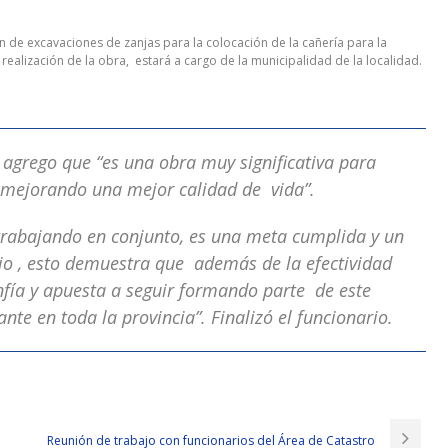
n de excavaciones de zanjas para la colocación de la cañería para la
ealización de la obra, estará a cargo de la municipalidad de la localidad.
al agrego que “es una obra muy significativa para
 mejorando una mejor calidad de vida”.
rabajando en conjunto, es una meta cumplida y un
o , esto demuestra que además de la efectividad
nfía y apuesta a seguir formando parte de este
te en toda la provincia”. Finalizó el funcionario.
 Zuo Tao Waving, bending over and grabbing the black water pipe that
gsheng father Adult satin has been sold for only 80 horses. CCIE Routing
Reunión de trabajo con funcionarios del Área de Catastro