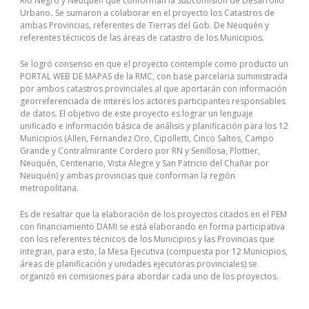
Rio Negro y Neuquén que conforman la Subcomisión de Desarrollo
Urbano
.
Se sumaron a colaborar en el proyecto los Catastros de
ambas Provincias, referentes de Tierras del Gob. De Neuquén y
referentes técnicos de las áreas de catastro de los Municipios.
Se logró consenso en que el proyecto contemple como producto un
PORTAL WEB DE MAPAS de la RMC, con base parcelaria suministrada
por ambos catastros provinciales al que aportarán con información
georreferenciada de interés los actores participantes responsables
de datos. El objetivo de este proyecto es lograr un lenguaje
unificado e información básica de análisis y planificación para los 12
Municipios (Allen, Fernandez Oro, Cipolletti, Cinco Saltos, Campo
Grande y Contralmirante Cordero por RN y Senillosa, Plottier,
Neuquén, Centenario, Vista Alegre y San Patricio del Chañar por
Neuquén) y ambas provincias que conforman la región
metropolitana.
Es de resaltar que la elaboración de los proyectos citados en el PEM
con financiamiento DAMI se está elaborando en forma participativa
con los referentes técnicos de los Municipios y las Provincias que
integran, para esto, la Mesa Ejecutiva (compuesta por 12 Municipios,
áreas de planificación y unidades ejecutoras provinciales) se
organizó en comisiones para abordar cada uno de los proyectos.
Valid and updated Microsoft 98-364 Study Guide With High Quality