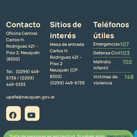
Contacto
Sitios de
Teléfonos
Oficina Central:
interés
útiles
Carlos H.
107
Emergencias
Mesa de entrada
Rodriguez 421 –
Carlos H.
103
Piso 2. Neuquén
Defensa Civil
Rodriguez 421 –
(8300)
102
Maltrato
Piso 2
infantil
Neuquén (CP:
Tel.:
(0299) 449-
148
8300)
Víctimas de
6739 /
(0299)
(0299) 449-6739
violencia
449-5333.
upefe@neuquen.gov.ar
Trata de personas es esclavitud. Si sabés algo,
denuncialo