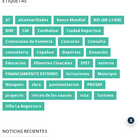
ETIQUETAS
67
alcantarillados
Banco Mundial
BID (AR-L1420)
BIRF
CAF
Cavihahue
Ciudad Deportiva
Comisiones de Fomento
Concurso
Consulta
consultoria
Copahue
Deportes
Donación
Educación
Efluentes Cloacales
EPET
externo
FINANCIAMIENTO EXTENRO
licitaciones
Municipio
Neuquen
obra
pavimentacion
PROSAP
proyecto
rincon de los sauces
ruta
Turismo
Villa La Angostura
X
NOTICIAS RECIENTES