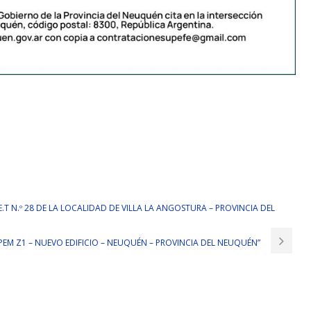
.E.T N.º 28 DE LA LOCALIDAD DE VILLA LA ANGOSTURA – PROVINCIA DEL
CPEM Z1 – NUEVO EDIFICIO – NEUQUÉN – PROVINCIA DEL NEUQUÉN”