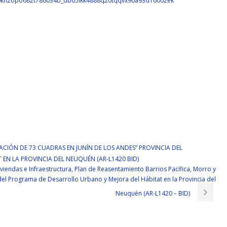
00kn2opo682t786034b_db05ikk4888q20tqqvx90a93d16002ek
ACIÓN DE 73 CUADRAS EN JUNÍN DE LOS ANDES” PROVINCIA DEL
N LA PROVINCIA DEL NEUQUÉN (AR-L1420 BID)
viendas e Infraestructura, Plan de Reasentamiento Barrios Pacífica, Morro y
del Programa de Desarrollo Urbano y Mejora del Hábitat en la Provincia del
Neuquén (AR-L1420 – BID)