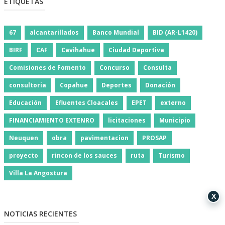
ETIQUETAS
67
alcantarillados
Banco Mundial
BID (AR-L1420)
BIRF
CAF
Cavihahue
Ciudad Deportiva
Comisiones de Fomento
Concurso
Consulta
consultoria
Copahue
Deportes
Donación
Educación
Efluentes Cloacales
EPET
externo
FINANCIAMIENTO EXTENRO
licitaciones
Municipio
Neuquen
obra
pavimentacion
PROSAP
proyecto
rincon de los sauces
ruta
Turismo
Villa La Angostura
X
NOTICIAS RECIENTES