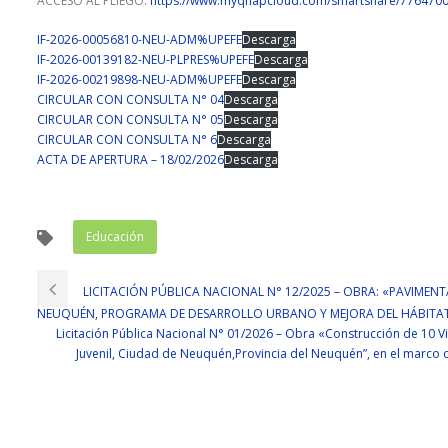
ACCESO AL PLIEGO:
https://www.myqnapcloud.com/smartshare/77647
IF-2026-00056810-NEU-ADM%UPEFE
Descarga
IF-2026-00139182-NEU-PLPRES%UPEFE
Descarga
IF-2026-00219898-NEU-ADM%UPEFE
Descarga
CIRCULAR CON CONSULTA N° 04
Descarga
CIRCULAR CON CONSULTA N° 05
Descarga
CIRCULAR CON CONSULTA N° 6
Descarga
ACTA DE APERTURA – 18/02/2026
Descarga
Educación
LICITACIÓN PÚBLICA NACIONAL N° 12/2025 – OBRA: «PAVIMENT
NEUQUÉN, PROGRAMA DE DESARROLLO URBANO Y MEJORA DEL HÁBITAT E
Licitación Pública Nacional N° 01/2026 – Obra «Construcción de 10 Vi
Juvenil, Ciudad de Neuquén,Provincia del Neuquén”, en el marco 