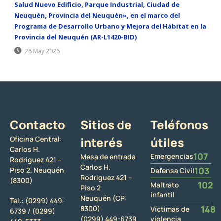
Salud Nuevo Edificio, Parque Industrial, Ciudad de
Neuquén, Provincia del Neuquén», en el marco del
Programa de Desarrollo Urbano y Mejora del Hábitat en la
Provincia del Neuquén (AR-L1420-BID)
26 May 2026
Contacto
Sitios de
Teléfonos
Oficina Central:
interés
útiles
Carlos H.
107
Emergencias
Mesa de entrada
Rodriguez 421 –
Carlos H.
103
Piso 2. Neuquén
Defensa Civil
Rodriguez 421 –
(8300)
102
Maltrato
Piso 2
infantil
Neuquén (CP:
Tel.:
(0299) 449-
148
8300)
Víctimas de
6739 /
(0299)
(0299) 449-6739
violencia