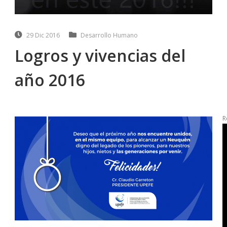
29 Dic 2016
Desarrollo Humano
Logros y vivencias del
año 2016
R