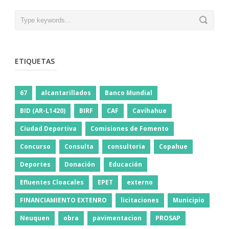
ETIQUETAS
67
alcantarillados
Banco Mundial
BID (AR-L1420)
BIRF
CAF
Cavihahue
Ciudad Deportiva
Comisiones de Fomento
Concurso
Consulta
consultoria
Copahue
Deportes
Donación
Educación
Efluentes Cloacales
EPET
externo
FINANCIAMIENTO EXTENRO
licitaciones
Municipio
Neuquen
obra
pavimentacion
PROSAP