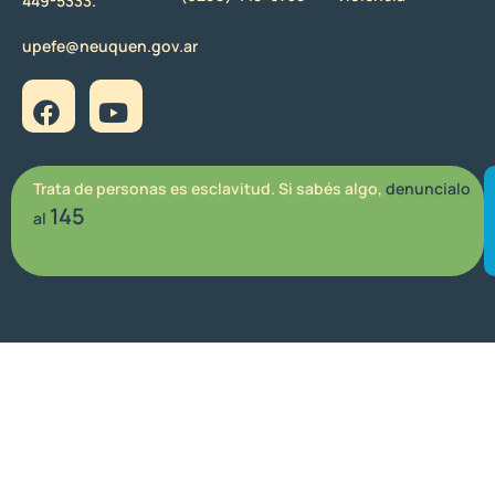
449-5333.
upefe@neuquen.gov.ar
Trata de personas es esclavitud. Si sabés algo,
denuncialo
145
al