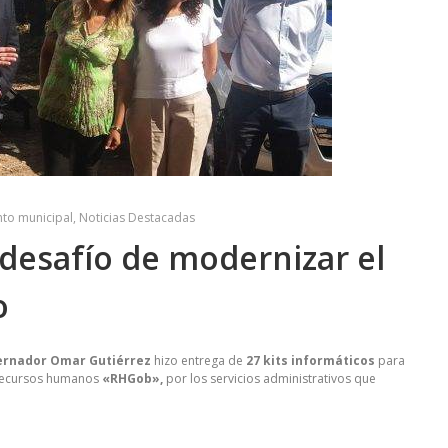
nto municipal
,
Noticias Destacadas
desafío de modernizar el
o
ernador Omar Gutiérrez
hizo entrega de
27 kits informáticos
para
e recursos humanos
«RHGob»,
por los servicios administrativos que