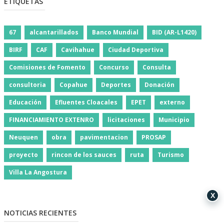
ETIQUETAS
67
alcantarillados
Banco Mundial
BID (AR-L1420)
BIRF
CAF
Cavihahue
Ciudad Deportiva
Comisiones de Fomento
Concurso
Consulta
consultoria
Copahue
Deportes
Donación
Educación
Efluentes Cloacales
EPET
externo
FINANCIAMIENTO EXTENRO
licitaciones
Municipio
Neuquen
obra
pavimentacion
PROSAP
proyecto
rincon de los sauces
ruta
Turismo
Villa La Angostura
X
NOTICIAS RECIENTES