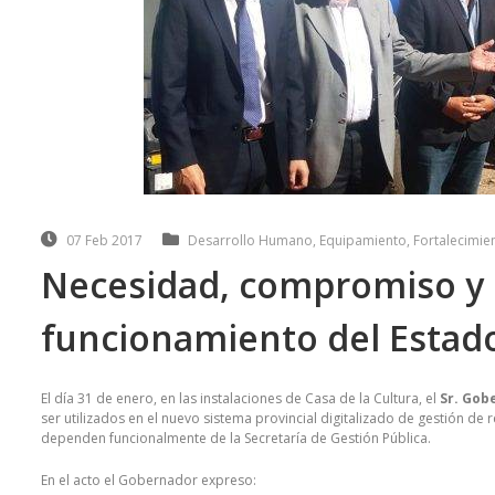
07 Feb 2017
Desarrollo Humano
,
Equipamiento
,
Fortalecimie
Necesidad, compromiso y 
funcionamiento del Estad
El día 31 de enero, en las instalaciones de Casa de la Cultura, el
Sr. Gob
ser utilizados en el nuevo sistema provincial digitalizado de gestión d
dependen funcionalmente de la Secretaría de Gestión Pública.
En el acto el Gobernador expreso: