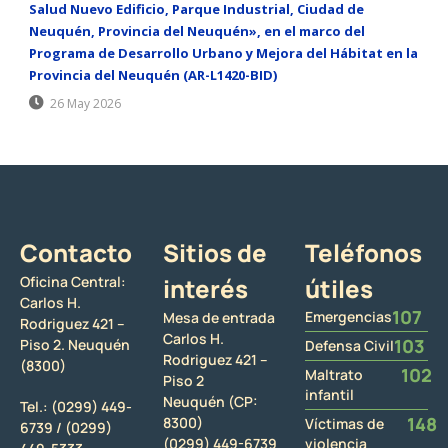
Salud Nuevo Edificio, Parque Industrial, Ciudad de
Neuquén, Provincia del Neuquén», en el marco del
Programa de Desarrollo Urbano y Mejora del Hábitat en la
Provincia del Neuquén (AR-L1420-BID)
26 May 2026
Contacto
Sitios de
Teléfonos
Oficina Central:
interés
útiles
Carlos H.
107
Emergencias
Mesa de entrada
Rodriguez 421 –
Carlos H.
103
Piso 2. Neuquén
Defensa Civil
Rodriguez 421 –
(8300)
102
Maltrato
Piso 2
infantil
Neuquén (CP:
Tel.:
(0299) 449-
148
8300)
Víctimas de
6739 /
(0299)
(0299) 449-6739
violencia