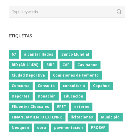
ETIQUETAS
67
alcantarillados
Banco Mundial
BID (AR-L1420)
BIRF
CAF
Cavihahue
Ciudad Deportiva
Comisiones de Fomento
Concurso
Consulta
consultoria
Copahue
Deportes
Donación
Educación
Efluentes Cloacales
EPET
externo
FINANCIAMIENTO EXTENRO
licitaciones
Municipio
Neuquen
obra
pavimentacion
PROSAP