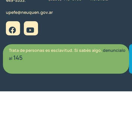
449-5333.
upefe@neuquen.gov.ar
Trata de personas es esclavitud. Si sabés algo,
denuncialo
145
al