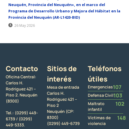
Neuquén, Provincia del Neuquén», en el marco del
Programa de Desarrollo Urbano y Mejora del Hábitat en la
Provincia del Neuquén (AR-L1420-BID)
26 May 2026
Contacto
Sitios de
Teléfonos
Oficina Central:
interés
útiles
Carlos H.
107
Emergencias
Mesa de entrada
Rodriguez 421 –
Carlos H.
103
Piso 2. Neuquén
Defensa Civil
Rodriguez 421 –
(8300)
102
Maltrato
Piso 2
infantil
Neuquén (CP:
Tel.:
(0299) 449-
148
8300)
Víctimas de
6739 /
(0299)
(0299) 449-6739
violencia
449-5333.