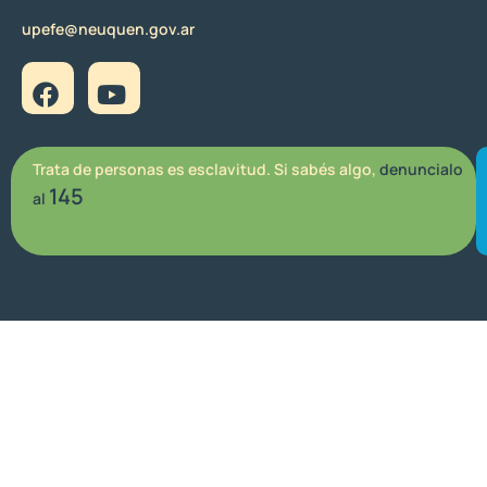
upefe@neuquen.gov.ar
Trata de personas es esclavitud. Si sabés algo,
denuncialo
145
al