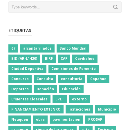
ETIQUETAS
67
alcantarillados
Banco Mundial
BID (AR-L1420)
BIRF
CAF
Cavihahue
Ciudad Deportiva
Comisiones de Fomento
Concurso
Consulta
consultoria
Copahue
Deportes
Donación
Educación
Efluentes Cloacales
EPET
externo
FINANCIAMIENTO EXTENRO
licitaciones
Municipio
Neuquen
obra
pavimentacion
PROSAP
proyecto
rincon de los sauces
ruta
Turismo