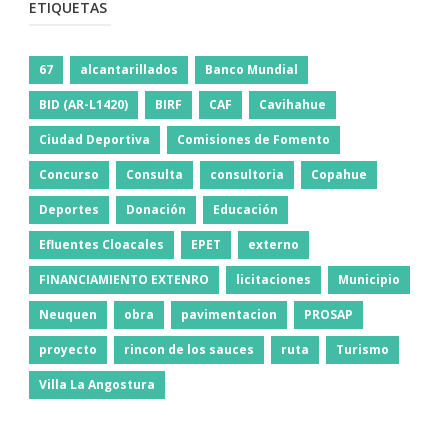
ETIQUETAS
67
alcantarillados
Banco Mundial
BID (AR-L1420)
BIRF
CAF
Cavihahue
Ciudad Deportiva
Comisiones de Fomento
Concurso
Consulta
consultoria
Copahue
Deportes
Donación
Educación
Efluentes Cloacales
EPET
externo
FINANCIAMIENTO EXTENRO
licitaciones
Municipio
Neuquen
obra
pavimentacion
PROSAP
proyecto
rincon de los sauces
ruta
Turismo
Villa La Angostura