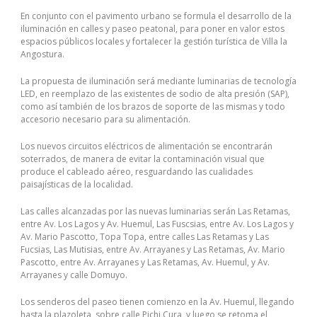
En conjunto con el pavimento urbano se formula el desarrollo de la
iluminación en calles y paseo peatonal, para poner en valor estos
espacios públicos locales y fortalecer la gestión turística de Villa la
Angostura.
La propuesta de iluminación será mediante luminarias de tecnología
LED, en reemplazo de las existentes de sodio de alta presión (SAP),
como así también de los brazos de soporte de las mismas y todo
accesorio necesario para su alimentación.
Los nuevos circuitos eléctricos de alimentación se encontrarán
soterrados, de manera de evitar la contaminación visual que
produce el cableado aéreo, resguardando las cualidades
paisajísticas de la localidad.
Las calles alcanzadas por las nuevas luminarias serán Las Retamas,
entre Av. Los Lagos y Av. Huemul, Las Fuscsias, entre Av. Los Lagos y
Av. Mario Pascotto, Topa Topa, entre calles Las Retamas y Las
Fucsias, Las Mutisias, entre Av. Arrayanes y Las Retamas, Av. Mario
Pascotto, entre Av. Arrayanes y Las Retamas, Av. Huemul, y Av.
Arrayanes y calle Domuyo.
Los senderos del paseo tienen comienzo en la Av. Huemul, llegando
hasta la plazoleta, sobre calle Pichi Cura, y luego se retoma el