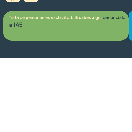
Trata de personas es esclavitud. Si sabés algo,
denuncialo
145
al