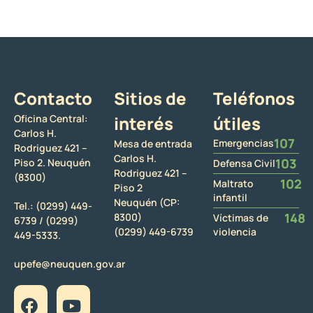
Contacto
Sitios de
Teléfonos
Oficina Central:
interés
útiles
Carlos H.
107
Emergencias
Mesa de entrada
Rodriguez 421 –
Carlos H.
103
Piso 2. Neuquén
Defensa Civil
Rodriguez 421 –
(8300)
102
Maltrato
Piso 2
infantil
Neuquén (CP:
Tel.:
(0299) 449-
148
8300)
Víctimas de
6739 /
(0299)
(0299) 449-6739
violencia
449-5333.
upefe@neuquen.gov.ar