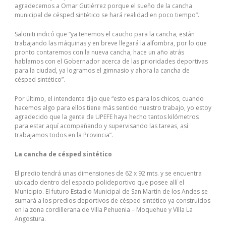
agradecemos a Omar Gutiérrez porque el sueño de la cancha
municipal de césped sintético se hará realidad en poco tiempo”.
Saloniti indicó que “ya tenemos el caucho para la cancha, están
trabajando las máquinas y en breve llegará la alfombra, por lo que
pronto contaremos con la nueva cancha, hace un año atrás
hablamos con el Gobernador acerca de las prioridades deportivas
para la ciudad, ya logramos el gimnasio y ahora la cancha de
césped sintético”.
Por último, el intendente dijo que “esto es para los chicos, cuando
hacemos algo para ellos tiene más sentido nuestro trabajo, yo estoy
agradecido que la gente de UPEFE haya hecho tantos kilómetros
para estar aquí acompañando y supervisando las tareas, así
trabajamos todos en la Provincia”.
La cancha de césped sintético
El predio tendrá unas dimensiones de 62 x 92 mts. y se encuentra
ubicado dentro del espacio polideportivo que posee allí el
Municipio. El futuro Estadio Municipal de San Martín de los Andes se
sumará a los predios deportivos de césped sintético ya construidos
en la zona cordillerana de Villa Pehuenia – Moquehue y Villa La
Angostura.