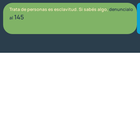
Trata de personas es esclavitud. Si sabés algo,
denuncialo
145
al