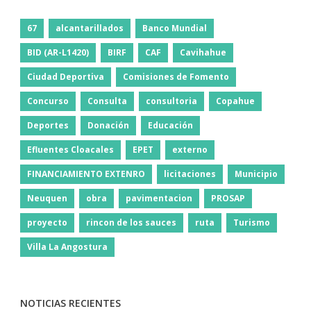
67
alcantarillados
Banco Mundial
BID (AR-L1420)
BIRF
CAF
Cavihahue
Ciudad Deportiva
Comisiones de Fomento
Concurso
Consulta
consultoria
Copahue
Deportes
Donación
Educación
Efluentes Cloacales
EPET
externo
FINANCIAMIENTO EXTENRO
licitaciones
Municipio
Neuquen
obra
pavimentacion
PROSAP
proyecto
rincon de los sauces
ruta
Turismo
Villa La Angostura
NOTICIAS RECIENTES