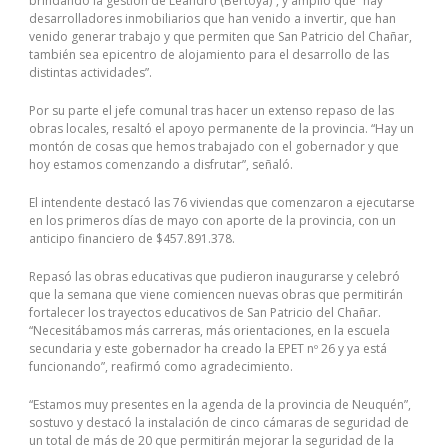
brindando la gestión de Leandro (Bertoya)”, y amplió que “hay
desarrolladores inmobiliarios que han venido a invertir, que han
venido generar trabajo y que permiten que San Patricio del Chañar,
también sea epicentro de alojamiento para el desarrollo de las
distintas actividades”.
Por su parte el jefe comunal tras hacer un extenso repaso de las
obras locales, resaltó el apoyo permanente de la provincia. “Hay un
montón de cosas que hemos trabajado con el gobernador y que
hoy estamos comenzando a disfrutar”, señaló.
El intendente destacó las 76 viviendas que comenzaron a ejecutarse
en los primeros días de mayo con aporte de la provincia, con un
anticipo financiero de $457.891.378.
Repasó las obras educativas que pudieron inaugurarse y celebró
que la semana que viene comiencen nuevas obras que permitirán
fortalecer los trayectos educativos de San Patricio del Chañar.
“Necesitábamos más carreras, más orientaciones, en la escuela
secundaria y este gobernador ha creado la EPET nº 26 y ya está
funcionando”, reafirmó como agradecimiento.
“Estamos muy presentes en la agenda de la provincia de Neuquén”,
sostuvo y destacó la instalación de cinco cámaras de seguridad de
un total de más de 20 que permitirán mejorar la seguridad de la