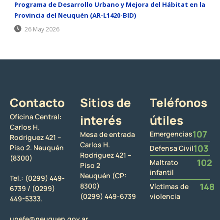
Programa de Desarrollo Urbano y Mejora del Hábitat en la
Provincia del Neuquén (AR-L1420-BID)
26 May 2026
Contacto
Sitios de
Teléfonos
Oficina Central:
interés
útiles
Carlos H.
107
Emergencias
Mesa de entrada
Rodriguez 421 –
Carlos H.
103
Piso 2. Neuquén
Defensa Civil
Rodriguez 421 –
(8300)
102
Maltrato
Piso 2
infantil
Neuquén (CP:
Tel.:
(0299) 449-
148
8300)
Víctimas de
6739 /
(0299)
(0299) 449-6739
violencia
449-5333.
upefe@neuquen.gov.ar