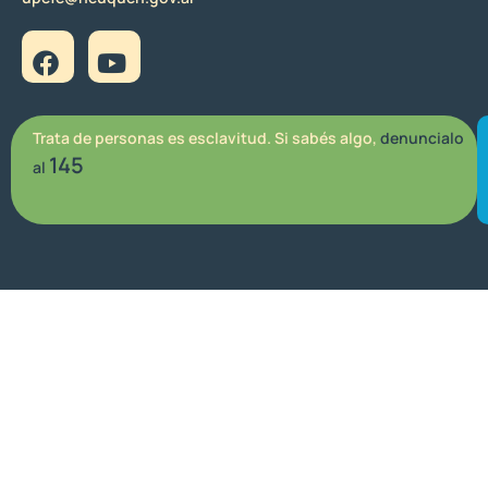
Trata de personas es esclavitud. Si sabés algo,
denuncialo
145
al