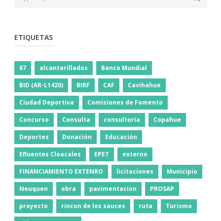
ETIQUETAS
67
alcantarillados
Banco Mundial
BID (AR-L1420)
BIRF
CAF
Cavihahue
Ciudad Deportiva
Comisiones de Fomento
Concurso
Consulta
consultoria
Copahue
Deportes
Donación
Educación
Efluentes Cloacales
EPET
externo
FINANCIAMIENTO EXTENRO
licitaciones
Municipio
Neuquen
obra
pavimentacion
PROSAP
proyecto
rincon de los sauces
ruta
Turismo