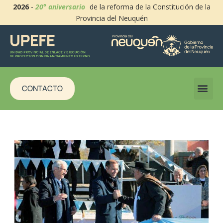
2026
-
20° aniversario
de la reforma de la Constitución de la
Provincia del Neuquén
CONTACTO