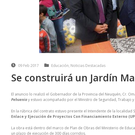
09 Feb 2017
Educación
,
Noticias Destacadas
Se construirá un Jardín Ma
El anuncio lo realizó el Gobernador de la Provincia del Neuquén, Cr. Oma
Pehuenia
y estuvo acompañado por el Ministro de Seguridad, Trabajo y 
En la rúbrica del contrato estuvo presente el Intendente de la localidad 
Enlace y Ejecución de Proyectos Con Financiamiento Externo (UPE
La obra está dentro del marco de Plan de Obras del Ministerio de Educa
un plazo de ejecución de 300 días corridos.