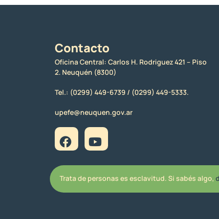
Contacto
Oficina Central: Carlos H. Rodriguez 421 – Piso
2. Neuquén (8300)
Tel.:
(0299) 449-6739 /
(0299) 449-5333.
upefe@neuquen.gov.ar
Trata de personas es esclavitud. Si sabés algo,
d