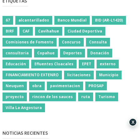
ETIQUETAS
67
alcantarillados
Banco Mundial
BID (AR-L1420)
BIRF
CAF
Cavihahue
Ciudad Deportiva
Comisiones de Fomento
Concurso
Consulta
consultoria
Copahue
Deportes
Donación
Educación
Efluentes Cloacales
EPET
externo
FINANCIAMIENTO EXTENRO
licitaciones
Municipio
Neuquen
obra
pavimentacion
PROSAP
proyecto
rincon de los sauces
ruta
Turismo
Villa La Angostura
X
NOTICIAS RECIENTES