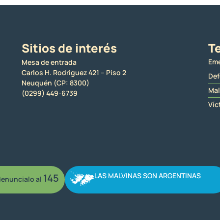
Sitios de interés
Te
Eme
Mesa de entrada
Carlos H. Rodriguez 421 – Piso 2
Def
Neuquén (CP: 8300)
Mal
(0299) 449-6739
Víc
LAS MALVINAS SON ARGENTINAS
145
enuncialo al