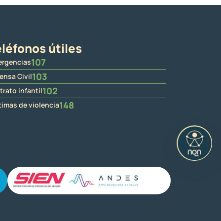
léfonos útiles
107
rgencias
103
ensa Civil
102
trato infantil
148
timas de violencia