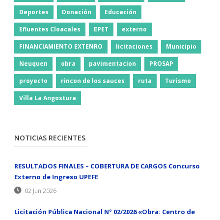
Deportes
Donación
Educación
Efluentes Cloacales
EPET
externo
FINANCIAMIENTO EXTENRO
licitaciones
Municipio
Neuquen
obra
pavimentacion
PROSAP
proyecto
rincon de los sauces
ruta
Turismo
Villa La Angostura
NOTICIAS RECIENTES
RESULTADOS FINALES – COBERTURA DE CARGOS Concurso
Externo de Ingreso UPEFE
02 Jun 2026
Licitación Pública Nacional N° 02/2026 «Obra: Centro de