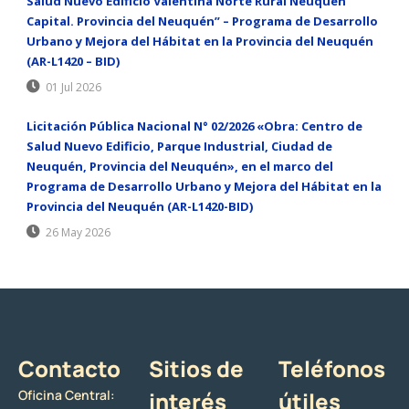
Salud Nuevo Edificio Valentina Norte Rural Neuquén
Capital. Provincia del Neuquén” – Programa de Desarrollo
Urbano y Mejora del Hábitat en la Provincia del Neuquén
(AR-L1420 – BID)
01 Jul 2026
Licitación Pública Nacional N° 02/2026 «Obra: Centro de
Salud Nuevo Edificio, Parque Industrial, Ciudad de
Neuquén, Provincia del Neuquén», en el marco del
Programa de Desarrollo Urbano y Mejora del Hábitat en la
Provincia del Neuquén (AR-L1420-BID)
26 May 2026
Contacto
Sitios de
Teléfonos
Oficina Central:
interés
útiles