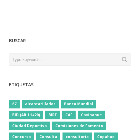
BUSCAR
ETIQUETAS
67
alcantarillados
Banco Mundial
BID (AR-L1420)
BIRF
CAF
Cavihahue
Ciudad Deportiva
Comisiones de Fomento
Concurso
Consulta
consultoria
Copahue