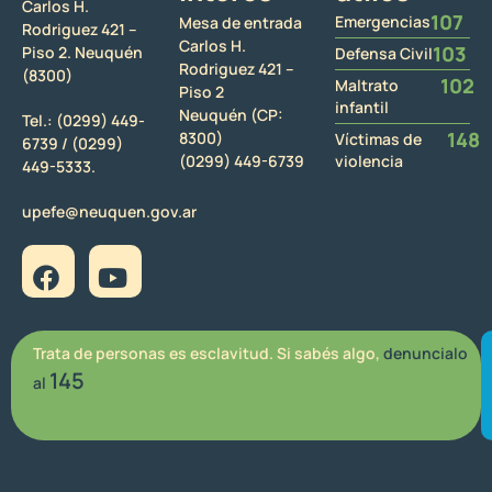
Carlos H.
107
Emergencias
Mesa de entrada
Rodriguez 421 –
Carlos H.
103
Piso 2. Neuquén
Defensa Civil
Rodriguez 421 –
(8300)
102
Maltrato
Piso 2
infantil
Neuquén (CP:
Tel.:
(0299) 449-
148
8300)
Víctimas de
6739 /
(0299)
(0299) 449-6739
violencia
449-5333.
upefe@neuquen.gov.ar
Trata de personas es esclavitud. Si sabés algo,
denuncialo
145
al