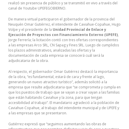
realizó sin presencia de público y se transmitió en vivo a través del
canal de Youtube UPEFEGOBIERNO.
De manera virtual participaron el gobernador de la provincia del
Neuquén Omar Gutiérrez, el intendente de Caviahue-Copahue, Hugo
Volpe y el presidente de la
Unidad Provincial de Enlace y
Ejecución de Proyectos con Financiamiento Externo (UPEFE)
,
Jorge Ferrería; la licitación contó con tres ofertas correspondientes
a las empresas Arco SRL, CN Sapag y Fines SRL. Luego de cumplidos
los plazos administrativos, analizadas las ofertas y la
documentación de cada empresa se conocerá cuál será la
adjudicataria de la obra.
Al respecto, el gobernador Omar Gutiérrez destacó la importancia
de la obra, “es fundamental, estará de cara y frente al lago,
generando un nuevo atractivo turístico”, además solicitó a la
empresa que resulte adjudicataria que “se comprometa y cumpla en
que los puestos de trabajo que se vayan a crear vayan a las familias
que están habitando Caviahue y la zona, para que tengan
accesibilidad al trabajo”. El mandatario agradeció a la población de
Caviahue-Copahue, al trabajo del intendente municipal y de UPEFE y
a las empresas que se presentaron.
Gutiérrez expresó que “seguimos aumentando las obras de