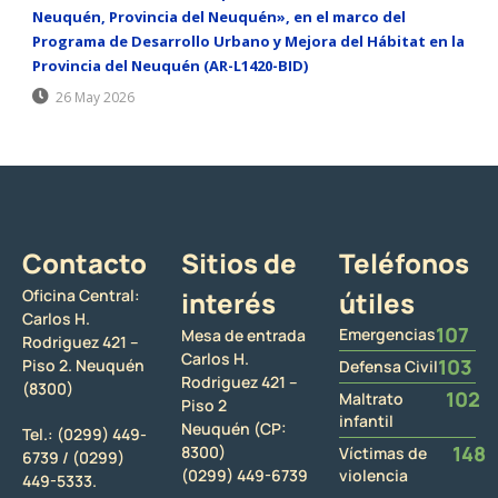
Neuquén, Provincia del Neuquén», en el marco del
Programa de Desarrollo Urbano y Mejora del Hábitat en la
Provincia del Neuquén (AR-L1420-BID)
26 May 2026
Contacto
Sitios de
Teléfonos
Oficina Central:
interés
útiles
Carlos H.
107
Emergencias
Mesa de entrada
Rodriguez 421 –
Carlos H.
103
Piso 2. Neuquén
Defensa Civil
Rodriguez 421 –
(8300)
102
Maltrato
Piso 2
infantil
Neuquén (CP:
Tel.:
(0299) 449-
148
8300)
Víctimas de
6739 /
(0299)
(0299) 449-6739
violencia
449-5333.