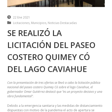
22 Ene 2021
Licitaciones
,
Municipios
,
Noticias Destacadas
SE REALIZÓ LA
LICITACIÓN DEL PASEO
COSTERO QUIMEY CÓ
DEL LAGO CAVIAHUE
Con la presentación de tres ofertas se llevó a cabo la licitación pública
nacional del paseo costero Quimey Có sobre el lago Caviahue, el
gobernador Omar Gutiérrez destacó que “es un proyecto decisivo y una
obra fundamental”.
Debido a la emergencia sanitaria y las medidas de distanciamiento
dispuestas con motivo de la pandemia el acto de apertura se