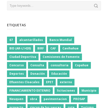
ETIQUETAS
67
alcantarillados
Banco Mundial
BID (AR-L1420)
BIRF
CAF
Cavihahue
Ciudad Deportiva
Comisiones de Fomento
Concurso
Consulta
consultoria
Copahue
Deportes
Donación
Educación
Efluentes Cloacales
EPET
externo
FINANCIAMIENTO EXTENRO
licitaciones
Municipio
Neuquen
obra
pavimentacion
PROSAP
proyecto
rincon de los sauces
ruta
Turismo