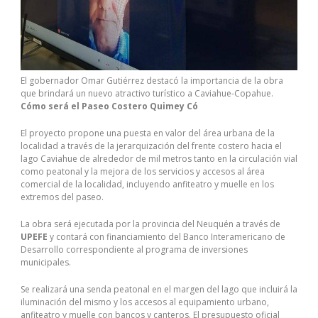
El gobernador Omar Gutiérrez destacó la importancia de la obra
que brindará un nuevo atractivo turístico a Caviahue-Copahue.
Cómo será el Paseo Costero Quimey Có
El proyecto propone una puesta en valor del área urbana de la
localidad a través de la jerarquización del frente costero hacia el
lago Caviahue de alrededor de mil metros tanto en la circulación vial
como peatonal y la mejora de los servicios y accesos al área
comercial de la localidad, incluyendo anfiteatro y muelle en los
extremos del paseo.
La obra será ejecutada por la provincia del Neuquén a través de
UPEFE
y contará con financiamiento del Banco Interamericano de
Desarrollo correspondiente al programa de inversiones
municipales.
Se realizará una senda peatonal en el margen del lago que incluirá la
iluminación del mismo y los accesos al equipamiento urbano,
anfiteatro y muelle con bancos y canteros. El presupuesto oficial