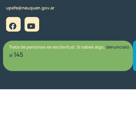
upefe@neuquen.gov.ar
Trata de personas es esclavitud. Si sabés algo,
denuncialo
145
al