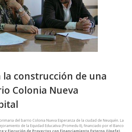
a la construcción de una
rio Colonia Nueva
ital
a primaria del barrio Colonia Nueva Esperanza de la ciudad de Neuquén. La
ejoramiento de la Equidad Educativa (Promedu II), financiado por el Banco
ace y Ejecución de Proyectos con Financiamiento Externo (Upefe)