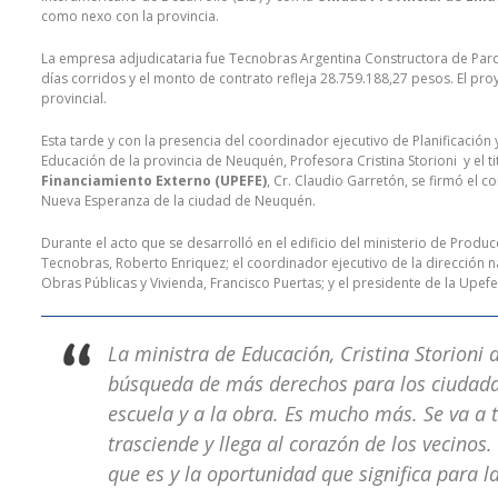
como nexo con la provincia.
La empresa adjudicataria fue Tecnobras Argentina Constructora de Parque
días corridos y el monto de contrato refleja 28.759.188,27 pesos. El pro
provincial.
Esta tarde y con la presencia del coordinador ejecutivo de Planificación 
Educación de la provincia de Neuquén, Profesora Cristina Storioni y el ti
Financiamiento Externo (UPEFE)
, Cr. Claudio Garretón, se firmó el c
Nueva Esperanza de la ciudad de Neuquén.
Durante el acto que se desarrolló en el edificio del ministerio de Produc
Tecnobras, Roberto Enriquez; el coordinador ejecutivo de la dirección nac
Obras Públicas y Vivienda, Francisco Puertas; y el presidente de la Upef
La ministra de Educación, Cristina Storioni 
búsqueda de más derechos para los ciudadano
escuela y a la obra. Es mucho más. Se va a tr
trasciende y llega al corazón de los vecino
que es y la oportunidad que significa para 