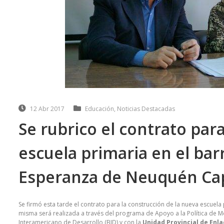
12 Abr 2017
Educación
,
Noticias Destacadas
Se rubrico el contrato par
escuela primaria en el bar
Esperanza de Neuquén Cap
Se firmó esta tarde el contrato para la construcción de la nueva escuel
misma será realizada a través del programa de Apoyo a la Política de M
Interamericano de Desarrollo (BID) y con la
Unidad Provincial de Enl