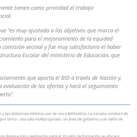
amente tienen como prioridad el trabajo
ncial.
ue “es muy ajustada a los objetivos que marca el
nciamiento para el mejoramiento de la equidad
comisión vecinal y fue muy satisfactorio el haber
ructura Escolar del ministerio de Educación, que
iamiento que aporta el BID a través de Nación y,
 evaluación de las ofertas y hará el seguimiento
erto”.
 y las distancias mínimas son de cinco kilómetros. La escuela constará de
por turno-; una sala multipropósito, un área de gobierno y un salón de
on iluminación y ventilación natural. El patio de formación se ubicará