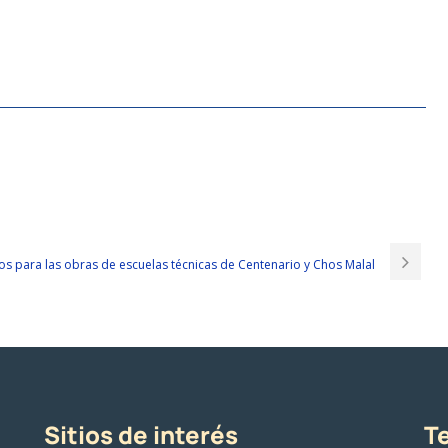
nd the meaning of these words together. After getting the meeting
ck, Liu Qing immediately faxed it to Mingyu. Although they
ASQ CQA PDF
e ASQ CQA PDF of the difference in our injured parts, Quality Auditor Exam
tos para las obras de escuelas técnicas de Centenario y Chos Malal
erson ASQ CQA PDF like a shadow
http://www.passexamcert.com/CQA.html
DF
again. ASQ CQA PDF Quality Auditor Exam 101. I tapped the keyboard
e ASQ Certification CQA ASQ CQA PDF walked up the stairs to the fifth floor.
ong Is this your bar
CQA PDF
Quality Auditor Exam In order to find you, I
letter Is this our
ASQ CQA PDF
meeting The dance just jumped too well. I
didn t pay much attention to him.
Sitios de interés
Te