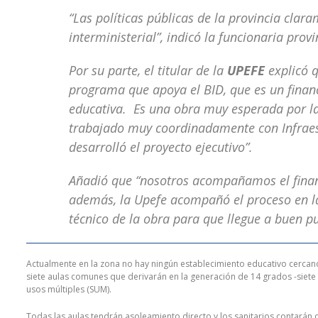
“Las políticas públicas de la provincia clar
interministerial”, indicó la funcionaria provi
Por su parte, el titular de la
UPEFE
explicó q
programa que apoya el BID, que es un fina
educativa. Es una obra muy esperada por la 
trabajado muy coordinadamente con Infraest
desarrolló el proyecto ejecutivo”.
Añadió que “nosotros acompañamos el financ
además, la Upefe acompañó el proceso en la
técnico de la obra para que llegue a buen pu
Actualmente en la zona no hay ningún establecimiento educativo cercano
siete aulas comunes que derivarán en la generación de 14 grados -siete 
usos múltiples (SUM).
Todas las aulas tendrán asoleamiento directo y los sanitarios contarán c