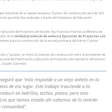
 Industrial de la capital neuquina. El plazo de construcción será de 420
yecto ejecutivo fue realizado a través del ministerio de Educación
y Ejecución de Proyectos de Nación, Ing. Francisco Puertas, la Ministra de
tular de la
Unidad provincial de enlace y Ejecución de Proyectos con
onvenio para la construcción de la escuela primaria del barrio Colonia
ción y Turismo, se firmó el contrato de construcción entre el presidente de
ional de Planificación y Ejecución de Proyectos del ministerio del Interior,
e, Claudio Garretón.
aseguró que “esto responde a un viejo anhelo en la
s de ese lugar. Este trabajo trasciende a la
aducir en ladrillos, techos, platea, pero esto
s. Los que hemos estado ahí sabemos de lo sentido
la comunidad”.