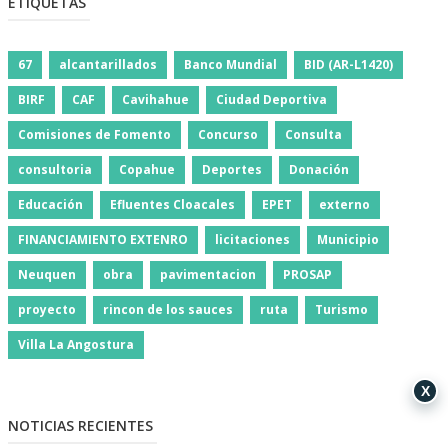
ETIQUETAS
67
alcantarillados
Banco Mundial
BID (AR-L1420)
BIRF
CAF
Cavihahue
Ciudad Deportiva
Comisiones de Fomento
Concurso
Consulta
consultoria
Copahue
Deportes
Donación
Educación
Efluentes Cloacales
EPET
externo
FINANCIAMIENTO EXTENRO
licitaciones
Municipio
Neuquen
obra
pavimentacion
PROSAP
proyecto
rincon de los sauces
ruta
Turismo
Villa La Angostura
X
NOTICIAS RECIENTES