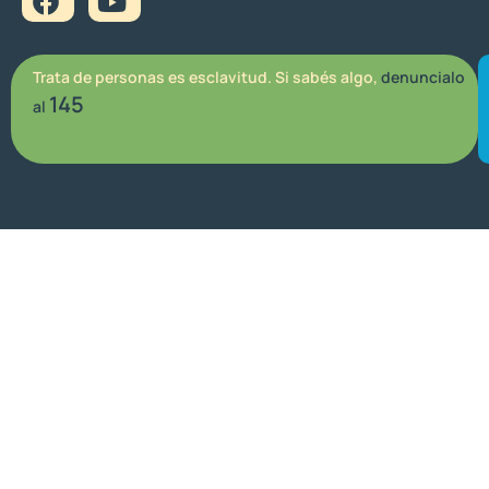
Trata de personas es esclavitud. Si sabés algo,
denuncialo
145
al