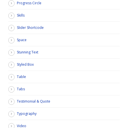
Progress Circle
Skills
Slider Shortcode
Space
Stunning Text
Styled Box
Table
Tabs
Testimonial & Quote
Typography
Video