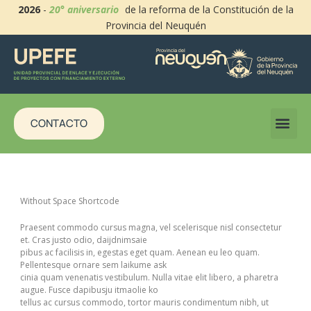
2026
-
20° aniversario
de la reforma de la Constitución de la
Provincia del Neuquén
CONTACTO
Without Space Shortcode
Praesent commodo cursus magna, vel scelerisque nisl consectetur
et. Cras justo odio, daijdnimsaie
pibus ac facilisis in, egestas eget quam. Aenean eu leo quam.
Pellentesque ornare sem laikume ask
cinia quam venenatis vestibulum. Nulla vitae elit libero, a pharetra
augue. Fusce dapibusju itmaolie ko
tellus ac cursus commodo, tortor mauris condimentum nibh, ut