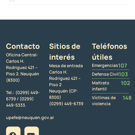
Contacto
Sitios de
Teléfonos
Oficina Central:
interés
útiles
Carlos H.
107
Emergencias
Mesa de entrada
Rodriguez 421 –
Carlos H.
103
Piso 2. Neuquén
Defensa Civil
Rodriguez 421 –
(8300)
102
Maltrato
Piso 2
infantil
Neuquén (CP:
Tel.:
(0299) 449-
148
8300)
Víctimas de
6739 /
(0299)
(0299) 449-6739
violencia
449-5333.
upefe@neuquen.gov.ar