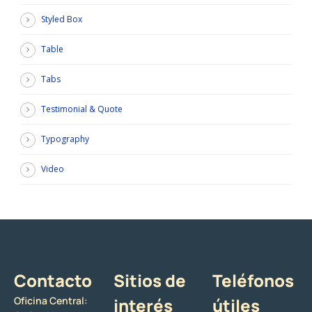
Styled Box
Table
Tabs
Testimonial & Quote
Typography
Video
Contacto
Sitios de
Teléfonos
Oficina Central:
interés
útiles