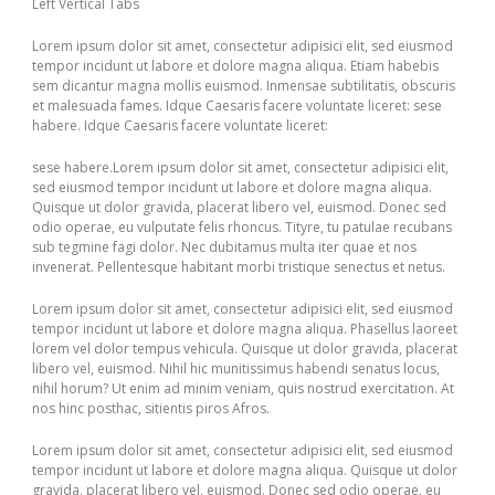
Left Vertical Tabs
Lorem ipsum dolor sit amet, consectetur adipisici elit, sed eiusmod
tempor incidunt ut labore et dolore magna aliqua. Etiam habebis
sem dicantur magna mollis euismod. Inmensae subtilitatis, obscuris
et malesuada fames. Idque Caesaris facere voluntate liceret: sese
habere. Idque Caesaris facere voluntate liceret:
sese habere.Lorem ipsum dolor sit amet, consectetur adipisici elit,
sed eiusmod tempor incidunt ut labore et dolore magna aliqua.
Quisque ut dolor gravida, placerat libero vel, euismod. Donec sed
odio operae, eu vulputate felis rhoncus. Tityre, tu patulae recubans
sub tegmine fagi dolor. Nec dubitamus multa iter quae et nos
invenerat. Pellentesque habitant morbi tristique senectus et netus.
Lorem ipsum dolor sit amet, consectetur adipisici elit, sed eiusmod
tempor incidunt ut labore et dolore magna aliqua. Phasellus laoreet
lorem vel dolor tempus vehicula. Quisque ut dolor gravida, placerat
libero vel, euismod. Nihil hic munitissimus habendi senatus locus,
nihil horum? Ut enim ad minim veniam, quis nostrud exercitation. At
nos hinc posthac, sitientis piros Afros.
Lorem ipsum dolor sit amet, consectetur adipisici elit, sed eiusmod
tempor incidunt ut labore et dolore magna aliqua. Quisque ut dolor
gravida, placerat libero vel, euismod. Donec sed odio operae, eu