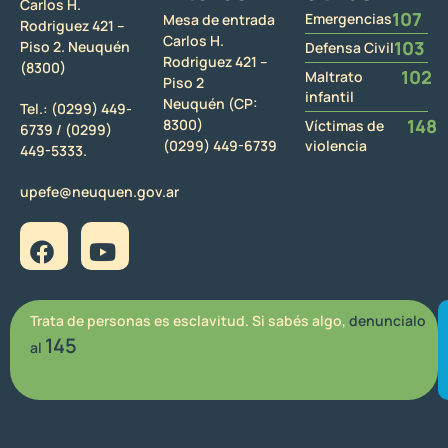
Carlos H.
107
Emergencias
Mesa de entrada
Rodriguez 421 –
Carlos H.
103
Piso 2. Neuquén
Defensa Civil
Rodriguez 421 –
(8300)
102
Maltrato
Piso 2
infantil
Neuquén (CP:
Tel.:
(0299) 449-
148
8300)
Víctimas de
6739 /
(0299)
(0299) 449-6739
violencia
449-5333.
upefe@neuquen.gov.ar
Trata de personas es esclavitud. Si sabés algo,
denuncialo
145
al