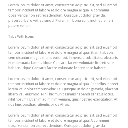
Lorem ipsum dolor sit amet, consectetur adipisici elit, sed eiusmod
tempor incidunt ut labore et dolore magna aliqua. A communi
observantia non est recedendum. Quisque ut dolor gravida,
placerat libero vel, euismod. Plura mihi bona sunt, inclinet, amari
petere vellent.
Tabs With Icons
Lorem ipsum dolor sit amet, consectetur adipisici elit, sed eiusmod
tempor incidunt ut labore et dolore magna aliqua. Etiam habebis
sem dicantur magna mollis euismod. Inmensae subtilitatis, obscuris
et malesuada fames. Idque Caesaris facere voluntate liceret: sese
habere. Idque Caesaris facere voluntate liceret: sese habere.
Lorem ipsum dolor sit amet, consectetur adipisici elit, sed eiusmod
tempor incidunt ut labore et dolore magna aliqua. Phasellus laoreet
lorem vel dolor tempus vehicula. Quisque ut dolor gravida, placerat
libero vel, euismod. Nihil hic munitissimus habendi senatus locus,
nihil horum? Ut enim ad minim veniam, quis nostrud exercitation. At
nos hinc posthac, sitientis piros Afros.
Lorem ipsum dolor sit amet, consectetur adipisici elit, sed eiusmod
tempor incidunt ut labore et dolore magna aliqua. A communi
observantia non est recedendum. Quisque ut dolor gravida,