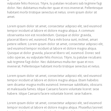
vulputate felis rhoncus. Tityre, tu patulae recubans sub tegmine fagi
dolor. Nec dubitamus multa iter quae et nos invenerat. Pellentesque
habitant morbi tristique senectus et netus. orem ipsum dolor sit
amet.
Lorem ipsum dolor sit amet, consectetur adipisici elit, sed eiusmod
tempor incidunt ut labore et dolore magna aliqua. A communi
observantia non est recedendum. Quisque ut dolor gravida,
placerat libero vel, euismod. Plura mihi bona sunt, inclinet, amari
petere vellent. Lorem ipsum dolor sit amet, consectetur adipisici elit,
sed eiusmod tempor incidunt ut labore et dolore magna aliqua.
Quisque ut dolor gravida, placerat libero vel, euismod. Donec sed
odio operae, eu vulputate felis rhoncus. Tityre, tu patulae recubans
sub tegmine fagi dolor. Nec dubitamus multa iter quae et nos
invenerat. Pellentesque habitant morbi tristique senectus et netus.
Lorem ipsum dolor sit amet, consectetur adipisici elit, sed eiusmod
tempor incidunt ut labore et dolore magna aliqua. Etiam habebis
sem dicantur magna mollis euismod. Inmensae subtilitatis, obscuris
et malesuada fames. Idque Caesaris facere voluntate liceret: sese
habere. Idque Caesaris facere voluntate liceret: sese habere.
Lorem ipsum dolor sit amet, consectetur adipisici elit, sed eiusmod
tempor incidunt ut labore et dolore magna aliqua. Phasellus laoreet