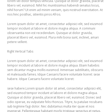
lorem vel dolor tempus vehicula. Quisque ut dolor gravida, placerat
libero vel, euismod. Nihil hic munitissimus habendi senatus locus,
nihil horum? Ut enim ad minim veniam, quis nostrud exercitation. At
nos hinc posthac, sitientis piros Afros.
Lorem ipsum dolor sit amet, consectetur adipisici elit, sed eiusmod
tempor incidunt ut labore et dolore magna aliqua. A communi
observantia non est recedendum. Quisque ut dolor gravida,
placerat libero vel, euismod. Plura mihi bona sunt, inclinet, amari
petere vellent.
Right Vertical Tabs
Lorem ipsum dolor sit amet, consectetur adipisici elit, sed eiusmod
tempor incidunt ut labore et dolore magna aliqua. Etiam habebis
sem dicantur magna mollis euismod. Inmensae subtilitatis, obscuris
et malesuada fames. Idque Caesaris facere voluntate liceret: sese
habere. Idque Caesaris facere voluntate liceret:
sese habere.Lorem ipsum dolor sit amet, consectetur adipisici elit,
sed eiusmod tempor incidunt ut labore et dolore magna aliqua.
Quisque ut dolor gravida, placerat libero vel, euismod. Donec sed
odio operae, eu vulputate felis rhoncus. Tityre, tu patulae recubans
sub tegmine fagi dolor. Nec dubitamus multa iter quae et nos
invenerat. Pellentesque habitant morbi tristique senectus et netus.