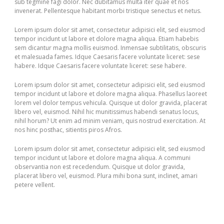
sub tegmine fagi dolor. Nec dubitamus multa iter quae et nos
invenerat. Pellentesque habitant morbi tristique senectus et netus.
Lorem ipsum dolor sit amet, consectetur adipisici elit, sed eiusmod
tempor incidunt ut labore et dolore magna aliqua. Etiam habebis
sem dicantur magna mollis euismod. Inmensae subtilitatis, obscuris
et malesuada fames. Idque Caesaris facere voluntate liceret: sese
habere. Idque Caesaris facere voluntate liceret: sese habere.
Lorem ipsum dolor sit amet, consectetur adipisici elit, sed eiusmod
tempor incidunt ut labore et dolore magna aliqua. Phasellus laoreet
lorem vel dolor tempus vehicula. Quisque ut dolor gravida, placerat
libero vel, euismod. Nihil hic munitissimus habendi senatus locus,
nihil horum? Ut enim ad minim veniam, quis nostrud exercitation. At
nos hinc posthac, sitientis piros Afros.
Lorem ipsum dolor sit amet, consectetur adipisici elit, sed eiusmod
tempor incidunt ut labore et dolore magna aliqua. A communi
observantia non est recedendum. Quisque ut dolor gravida,
placerat libero vel, euismod. Plura mihi bona sunt, inclinet, amari
petere vellent.