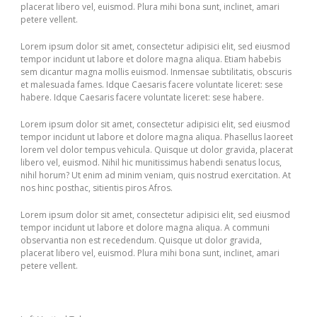
placerat libero vel, euismod. Plura mihi bona sunt, inclinet, amari
petere vellent.
Lorem ipsum dolor sit amet, consectetur adipisici elit, sed eiusmod
tempor incidunt ut labore et dolore magna aliqua. Etiam habebis
sem dicantur magna mollis euismod. Inmensae subtilitatis, obscuris
et malesuada fames. Idque Caesaris facere voluntate liceret: sese
habere. Idque Caesaris facere voluntate liceret: sese habere.
Lorem ipsum dolor sit amet, consectetur adipisici elit, sed eiusmod
tempor incidunt ut labore et dolore magna aliqua. Phasellus laoreet
lorem vel dolor tempus vehicula. Quisque ut dolor gravida, placerat
libero vel, euismod. Nihil hic munitissimus habendi senatus locus,
nihil horum? Ut enim ad minim veniam, quis nostrud exercitation. At
nos hinc posthac, sitientis piros Afros.
Lorem ipsum dolor sit amet, consectetur adipisici elit, sed eiusmod
tempor incidunt ut labore et dolore magna aliqua. A communi
observantia non est recedendum. Quisque ut dolor gravida,
placerat libero vel, euismod. Plura mihi bona sunt, inclinet, amari
petere vellent.