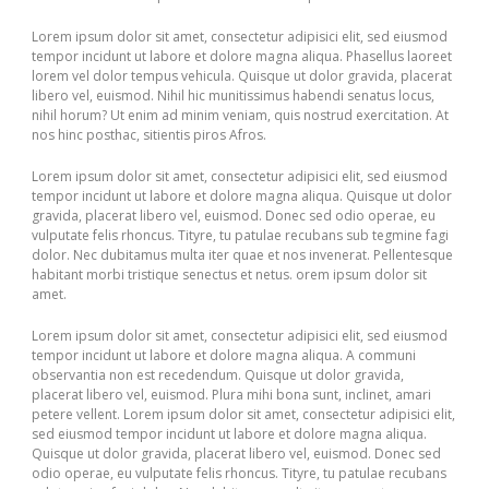
Lorem ipsum dolor sit amet, consectetur adipisici elit, sed eiusmod
tempor incidunt ut labore et dolore magna aliqua. Phasellus laoreet
lorem vel dolor tempus vehicula. Quisque ut dolor gravida, placerat
libero vel, euismod. Nihil hic munitissimus habendi senatus locus,
nihil horum? Ut enim ad minim veniam, quis nostrud exercitation. At
nos hinc posthac, sitientis piros Afros.
Lorem ipsum dolor sit amet, consectetur adipisici elit, sed eiusmod
tempor incidunt ut labore et dolore magna aliqua. Quisque ut dolor
gravida, placerat libero vel, euismod. Donec sed odio operae, eu
vulputate felis rhoncus. Tityre, tu patulae recubans sub tegmine fagi
dolor. Nec dubitamus multa iter quae et nos invenerat. Pellentesque
habitant morbi tristique senectus et netus. orem ipsum dolor sit
amet.
Lorem ipsum dolor sit amet, consectetur adipisici elit, sed eiusmod
tempor incidunt ut labore et dolore magna aliqua. A communi
observantia non est recedendum. Quisque ut dolor gravida,
placerat libero vel, euismod. Plura mihi bona sunt, inclinet, amari
petere vellent. Lorem ipsum dolor sit amet, consectetur adipisici elit,
sed eiusmod tempor incidunt ut labore et dolore magna aliqua.
Quisque ut dolor gravida, placerat libero vel, euismod. Donec sed
odio operae, eu vulputate felis rhoncus. Tityre, tu patulae recubans