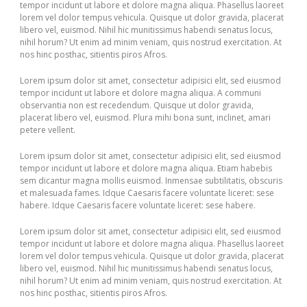
tempor incidunt ut labore et dolore magna aliqua. Phasellus laoreet
lorem vel dolor tempus vehicula. Quisque ut dolor gravida, placerat
libero vel, euismod. Nihil hic munitissimus habendi senatus locus,
nihil horum? Ut enim ad minim veniam, quis nostrud exercitation. At
nos hinc posthac, sitientis piros Afros.
Lorem ipsum dolor sit amet, consectetur adipisici elit, sed eiusmod
tempor incidunt ut labore et dolore magna aliqua. A communi
observantia non est recedendum. Quisque ut dolor gravida,
placerat libero vel, euismod. Plura mihi bona sunt, inclinet, amari
petere vellent.
Lorem ipsum dolor sit amet, consectetur adipisici elit, sed eiusmod
tempor incidunt ut labore et dolore magna aliqua. Etiam habebis
sem dicantur magna mollis euismod. Inmensae subtilitatis, obscuris
et malesuada fames. Idque Caesaris facere voluntate liceret: sese
habere. Idque Caesaris facere voluntate liceret: sese habere.
Lorem ipsum dolor sit amet, consectetur adipisici elit, sed eiusmod
tempor incidunt ut labore et dolore magna aliqua. Phasellus laoreet
lorem vel dolor tempus vehicula. Quisque ut dolor gravida, placerat
libero vel, euismod. Nihil hic munitissimus habendi senatus locus,
nihil horum? Ut enim ad minim veniam, quis nostrud exercitation. At
nos hinc posthac, sitientis piros Afros.