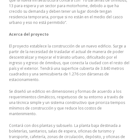
que la nueva infraestructura contará con “16 dársenas de ómnibus,
13 para espera y un sector para motorhome, debido a que ha
crecido su demanda y deben tener un lugar donde tengan
residencia temporaria, porque si no están en el medio del casco
urbano y eso no está permitido”.
Acerca del proyecto
El proyecto establece la construcción de un nuevo edificio. Surge a
partir de la necesidad de trasladar el actual de manera de poder
descentralizar y mejorar el tránsito urbano, dificultado por el
ingreso y egreso de ómnibus, que conecta la ciudad con el resto del
país y el exterior. Tendrá una superficie cubierta de 3.840 metros
cuadrados y una semicubierta de 1.276 con dársenas de
estacionamiento.
Se diseñó un edificio en dimensiones y formas de acuerdo a los
requerimientos climáticos, respetuoso de su entorno a través de
una técnica simple y un sistema constructivo que prioriza tiempos
mínimos de construcción y que reduce los costos de
mantenimiento.
Contará con dos plantas y subsuelo. La planta baja destinada a
boleterías, sanitarios, salas de espera, oficinas de turismo y
transporte, cafetería, zonas de circulación, depósito, y oficinas de