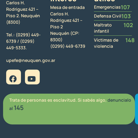
Carlos H.
107
Emergencias
Mesa de entrada
Rodriguez 421 –
Carlos H.
103
Piso 2. Neuquén
Defensa Civil
Rodriguez 421 –
(8300)
102
Maltrato
Piso 2
infantil
Neuquén (CP:
Tel.:
(0299) 449-
148
8300)
Víctimas de
6739 /
(0299)
(0299) 449-6739
violencia
449-5333.
upefe@neuquen.gov.ar
Trata de personas es esclavitud. Si sabés algo,
denuncialo
145
al