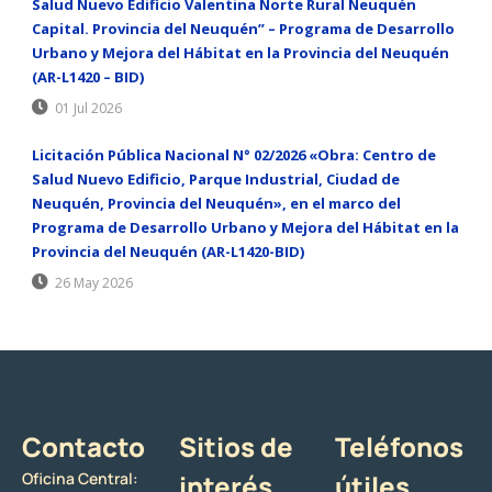
Salud Nuevo Edificio Valentina Norte Rural Neuquén
Capital. Provincia del Neuquén” – Programa de Desarrollo
Urbano y Mejora del Hábitat en la Provincia del Neuquén
(AR-L1420 – BID)
01 Jul 2026
Licitación Pública Nacional N° 02/2026 «Obra: Centro de
Salud Nuevo Edificio, Parque Industrial, Ciudad de
Neuquén, Provincia del Neuquén», en el marco del
Programa de Desarrollo Urbano y Mejora del Hábitat en la
Provincia del Neuquén (AR-L1420-BID)
26 May 2026
Contacto
Sitios de
Teléfonos
Oficina Central:
interés
útiles