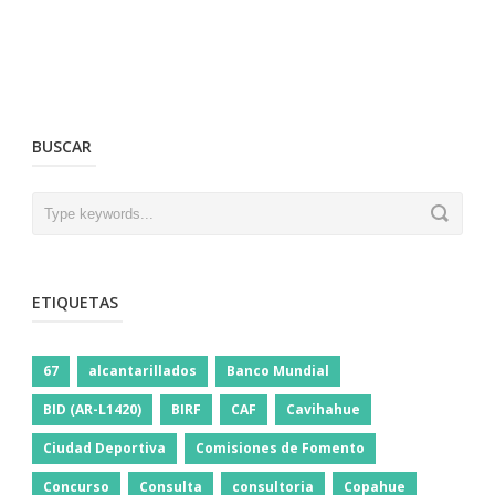
BUSCAR
ETIQUETAS
67
alcantarillados
Banco Mundial
BID (AR-L1420)
BIRF
CAF
Cavihahue
Ciudad Deportiva
Comisiones de Fomento
Concurso
Consulta
consultoria
Copahue