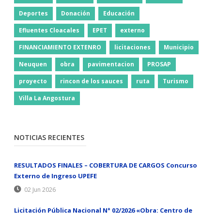
Deportes
Donación
Educación
Efluentes Cloacales
EPET
externo
FINANCIAMIENTO EXTENRO
licitaciones
Municipio
Neuquen
obra
pavimentacion
PROSAP
proyecto
rincon de los sauces
ruta
Turismo
Villa La Angostura
NOTICIAS RECIENTES
RESULTADOS FINALES – COBERTURA DE CARGOS Concurso
Externo de Ingreso UPEFE
02 Jun 2026
Licitación Pública Nacional N° 02/2026 «Obra: Centro de