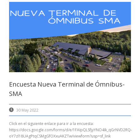
Encuesta Nueva Terminal de Ómnibus-
SMA
30 May 2022
Click en el siguiente enlace para ir a la encuesta:
https://docs.google.com/forms/d/e/1FAIpQLSfjyYNO4Ik_qGrNVD2RQ-
oY7zl18UAgPtqCSMgGfOXxuAKZTw/viewform?usp=sf_link