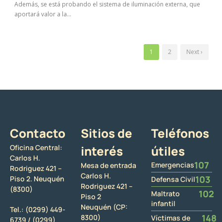
Además, se está probando el sistema de iluminación externa, que
aportará valor a la...
1
2
Next ›
Contacto
Sitios de
Teléfonos
Oficina Central:
interés
útiles
Carlos H.
107
Emergencias
Mesa de entrada
Rodriguez 421 –
Carlos H.
103
Piso 2. Neuquén
Defensa Civil
Rodriguez 421 –
(8300)
102
Maltrato
Piso 2
infantil
Neuquén (CP:
Tel.:
(0299) 449-
148
8300)
Víctimas de
6739 /
(0299)