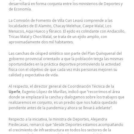
desarrollará en forma conjunta entre los ministerios de Deportes y
de Economía.
La Comisión de Fomento de Villa Curi Leuvú comprende a las
localidades de El Alamito, Chacay Melehue, Caepe Malal, Los
Menucos, Aqui Hueco y Ñiraico. El ejido es colindante con Andacollo,
Tricao Malal y Chos Malal, se trata de un ejido amplio, con
aproximadamente dos mil habitantes.
Las canchas de césped sintético son parte del Plan Quinquenal del
gobierno provincial orientado a que la población tenga las mismas
oportunidades en la práctica deportiva promoviendo la actividad
física con el objetivo de que cada vez más personas mejoren su
calidad y expectativa de vida.
Al respecto, el director general de Coordinación Técnica de la
Upefe
, Eugenio López de Murillas, indicó que “recorrimos el área
donde se emplazará la cancha y dialogamos sobre los trabajos que
realizaremos en conjunto, es un predio que nos había quedado
pendiente antes de la pandemia y ahora se llevará adelante”.
Respecto a la iniciativa, la ministra de Deportes, Alejandra
Piedecasas, remarcó que “desde Deportes estamos acompañando
el crecimiento de infraestructura en todos los sectores de la