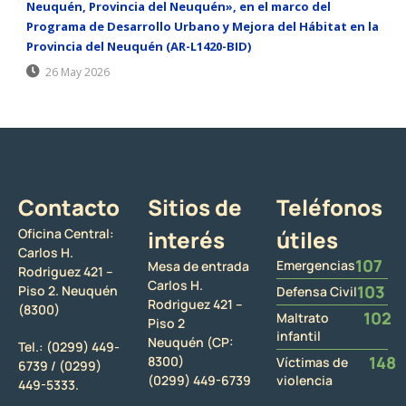
Neuquén, Provincia del Neuquén», en el marco del
Programa de Desarrollo Urbano y Mejora del Hábitat en la
Provincia del Neuquén (AR-L1420-BID)
26 May 2026
Contacto
Sitios de
Teléfonos
Oficina Central:
interés
útiles
Carlos H.
107
Emergencias
Mesa de entrada
Rodriguez 421 –
Carlos H.
103
Piso 2. Neuquén
Defensa Civil
Rodriguez 421 –
(8300)
102
Maltrato
Piso 2
infantil
Neuquén (CP:
Tel.:
(0299) 449-
148
8300)
Víctimas de
6739 /
(0299)
(0299) 449-6739
violencia
449-5333.