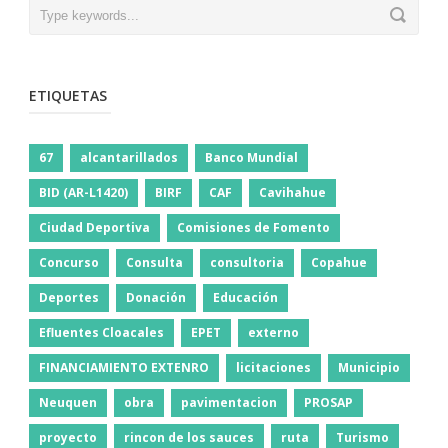
ETIQUETAS
67
alcantarillados
Banco Mundial
BID (AR-L1420)
BIRF
CAF
Cavihahue
Ciudad Deportiva
Comisiones de Fomento
Concurso
Consulta
consultoria
Copahue
Deportes
Donación
Educación
Efluentes Cloacales
EPET
externo
FINANCIAMIENTO EXTENRO
licitaciones
Municipio
Neuquen
obra
pavimentacion
PROSAP
proyecto
rincon de los sauces
ruta
Turismo