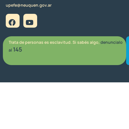
upefe@neuquen.gov.ar
Trata de personas es esclavitud. Si sabés algo,
denuncialo
145
al