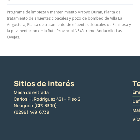
Programa de limpieza y mantenimiento Arroyo Duran, Planta de
tratamiento de efluentes cloacales y pozo de bombeo de Villa La
Angostura, Planta de tratamiento de efluentes cloacales de Senillosa y
la pavimentacion de la Ruta Provincial N°43 tramo Andacollo-Las
Ovejas.
Sitios de interés
Te
Eme
Mesa de entrada
Carlos H. Rodriguez 421 – Piso 2
Def
Neuquén (CP: 8300)
Mal
(0299) 449-6739
Víc