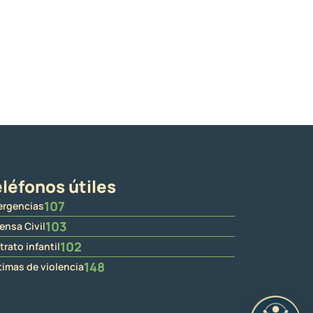
léfonos útiles
107
rgencias
103
ensa Civil
102
trato infantil
148
timas de violencia