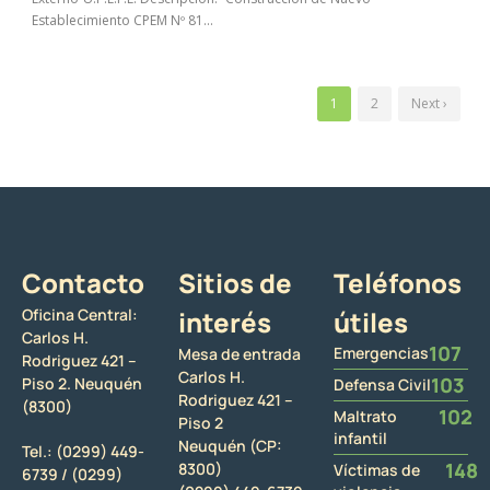
Establecimiento CPEM Nº 81...
1
2
Next ›
Contacto
Sitios de
Teléfonos
Oficina Central:
interés
útiles
Carlos H.
107
Emergencias
Mesa de entrada
Rodriguez 421 –
Carlos H.
103
Piso 2. Neuquén
Defensa Civil
Rodriguez 421 –
(8300)
102
Maltrato
Piso 2
infantil
Neuquén (CP:
Tel.:
(0299) 449-
148
8300)
Víctimas de
6739 /
(0299)