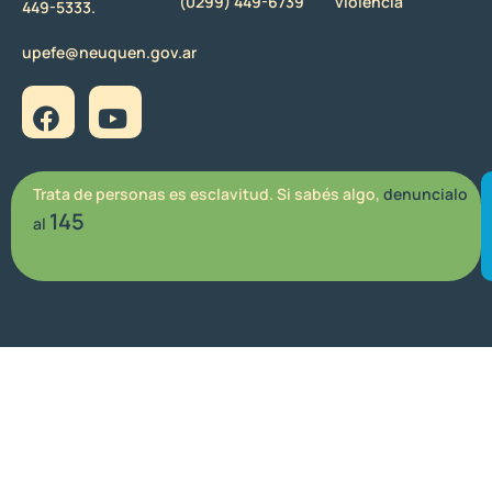
(0299) 449-6739
violencia
449-5333.
upefe@neuquen.gov.ar
Trata de personas es esclavitud. Si sabés algo,
denuncialo
145
al