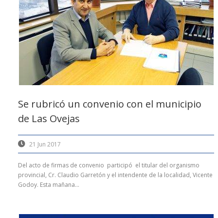
Se rubricó un convenio con el municipio
de Las Ovejas
21 Jun 2017
Del acto de firmas de convenio participó el titular del organismo
provincial, Cr. Claudio Garretón y el intendente de la localidad, Vicente
Godoy. Esta mañana...