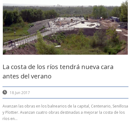
La costa de los ríos tendrá nueva cara
antes del verano
18 Jun 2017
Avanzan las obras en los balnearios de la capital, Centenario, Senillosa
y Plottier. Avanzan cuatro obras destinadas a mejorar la costa de los
ríos en...