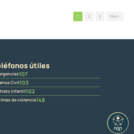
1
2
3
Next ›
léfonos útiles
107
rgencias
103
ensa Civil
102
trato infantil
148
timas de violencia