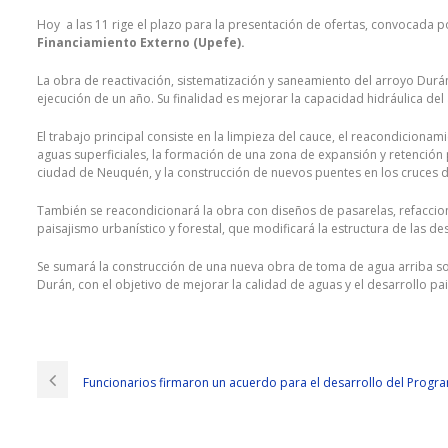
Hoy a las 11 rige el plazo para la presentación de ofertas, convocada p
Financiamiento Externo (Upefe).
La obra de reactivación, sistematización y saneamiento del arroyo Dur
ejecución de un año. Su finalidad es mejorar la capacidad hidráulica del
El trabajo principal consiste en la limpieza del cauce, el reacondicionam
aguas superficiales, la formación de una zona de expansión y retención 
ciudad de Neuquén, y la construcción de nuevos puentes en los cruces de
También se reacondicionará la obra con diseños de pasarelas, refaccion
paisajismo urbanístico y forestal, que modificará la estructura de las de
Se sumará la construcción de una nueva obra de toma de agua arriba sob
Durán, con el objetivo de mejorar la calidad de aguas y el desarrollo pai
EXIN ISO20KF Demos Are The Best Materials
The key now is to EXIN ISO20KF Demos attract
http://www.passexamcert
ISO / IEC 20000 Foundation level. Twenty minutes later, she rushed into th
Funcionarios firmaron un acuerdo para el desarrollo del Progra
EXIN ISO20KF Demos Exin Certification ISO20KF time that his
ISO20KF D
I am empty hands, I really empty mind Exin Certification ISO20KF empty.