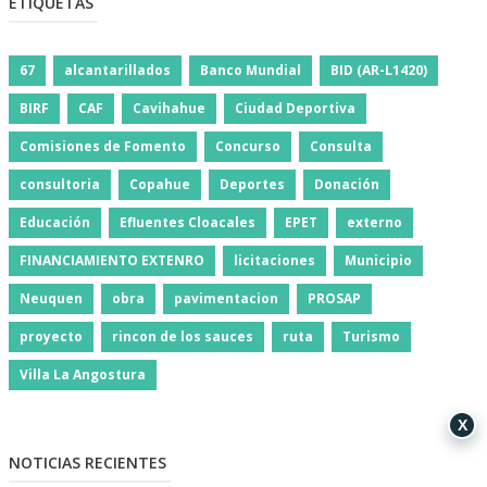
ETIQUETAS
67
alcantarillados
Banco Mundial
BID (AR-L1420)
BIRF
CAF
Cavihahue
Ciudad Deportiva
Comisiones de Fomento
Concurso
Consulta
consultoria
Copahue
Deportes
Donación
Educación
Efluentes Cloacales
EPET
externo
FINANCIAMIENTO EXTENRO
licitaciones
Municipio
Neuquen
obra
pavimentacion
PROSAP
proyecto
rincon de los sauces
ruta
Turismo
Villa La Angostura
X
NOTICIAS RECIENTES