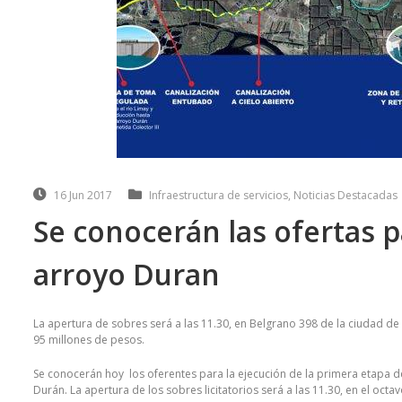
16 Jun 2017
Infraestructura de servicios
,
Noticias Destacadas
Se conocerán las ofertas p
arroyo Duran
La apertura de sobres será a las 11.30, en Belgrano 398 de la ciudad de
95 millones de pesos.
Se conocerán hoy los oferentes para la ejecución de la primera etapa d
Durán. La apertura de los sobres licitatorios será a las 11.30, en el oc