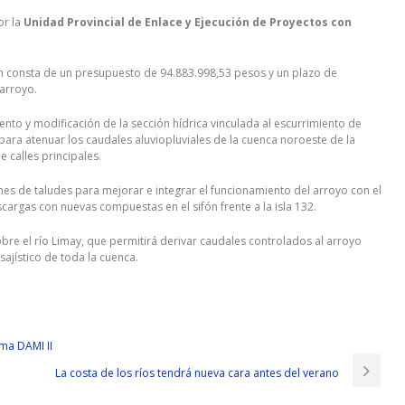
or la
Unidad Provincial de Enlace y Ejecución de Proyectos con
án consta de un presupuesto de 94.883.998,53 pesos y un plazo de
 arroyo.
iento y modificación de la sección hídrica vinculada al escurrimiento de
para atenuar los caudales aluviopluviales de la cuenca noroeste de la
 calles principales.
es de taludes para mejorar e integrar el funcionamiento del arroyo con el
scargas con nuevas compuestas en el sifón frente a la isla 132.
re el río Limay, que permitirá derivar caudales controlados al arroyo
sajístico de toda la cuenca.
.com
the attention of the Japanese. I need some workers with high cultural
e city by bicycle.
EXIN ISO20KF Demos
I am coming Shang Hao said at this
ma DAMI II
emos
words had just landed and the mouth of Chengda opened.
La costa de los ríos tendrá nueva cara antes del verano
I am in a hurry to stand up for the mutineers to release my weapons and