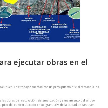
ara ejecutar obras en el
 Neuquén. Los trabajos cuentan con un presupuesto oficial cercano a los
e las obras de reactivación, sistematización y saneamiento del arroyo
tavo piso del edificio ubicado en Belgrano 398 de la ciudad de Neuquén.