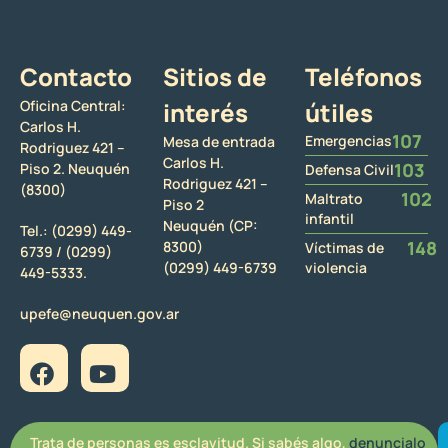
Contacto
Sitios de
Teléfonos
Oficina Central:
interés
útiles
Carlos H.
107
Emergencias
Mesa de entrada
Rodriguez 421 –
Carlos H.
103
Piso 2. Neuquén
Defensa Civil
Rodriguez 421 –
(8300)
102
Maltrato
Piso 2
infantil
Neuquén (CP:
Tel.:
(0299) 449-
148
8300)
Víctimas de
6739 /
(0299)
(0299) 449-6739
violencia
449-5333.
upefe@neuquen.gov.ar
Trata de personas es esclavitud. Si sabés algo,
denuncialo