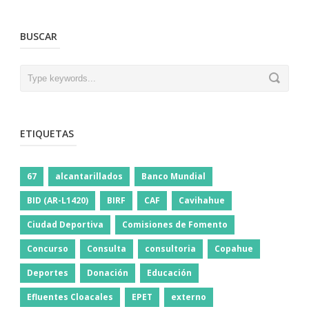
BUSCAR
ETIQUETAS
67
alcantarillados
Banco Mundial
BID (AR-L1420)
BIRF
CAF
Cavihahue
Ciudad Deportiva
Comisiones de Fomento
Concurso
Consulta
consultoria
Copahue
Deportes
Donación
Educación
Efluentes Cloacales
EPET
externo