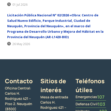
01 Jul 2026
Licitación Pública Nacional N° 02/2026 «Obra: Centro de
Salud Nuevo Edificio, Parque Industrial, Ciudad de
Neuquén, Provincia del Neuquén», en el marco del
Programa de Desarrollo Urbano y Mejora del Hábitat en la
Provincia del Neuquén (AR-L1420-BID)
26 May 2026
Contacto
Sitios de
Teléfonos
Oficina Central:
interés
útiles
Carlos H.
107
Emergencias
Mesa de entrada
Rodriguez 421 –
Carlos H.
103
Piso 2. Neuquén
Defensa Civil
Rodriguez 421 –
(8300)