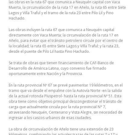
las obras en la ruta 67 que comunica a Neuquén capital con Vaca
Muerta, la circunvalación de la ruta 17 en Añelo, la ruta 65 entre Siete
Lagos y Villa Traful y el tramo de la ruta 23 entre Pilo Lil y Pino
Hachado.
Las obras incluyen la ruta 67 que comunica a Neuquén capital
directamente con Vaca Muerta; la circunvalación de la ruta 17 en
Añelo, para evitar que el tránsito petrolero circule por el centro de
la localidad; la ruta 65 entre Siete Lagos y Villa Traful; y la ruta 23,
desde el puente de Pilo Lil hasta Pino Hachado.
Se trata de obras que tienen financiamiento de CAF-Banco de
Desarrollo de América Latina, cuyo convenio fue firmado
oportunamente entre Nación y la Provincia.
En la ruta provincial Nº 67 se prevé pavimentar 19 kilómetros, en el
tramo que va desde el empalme con la Autovía Norte -en la salida
de la actual rotonda Pluspetrol- hasta la ruta provincial Nº 51. Esta
obra tiene como objetivo principal descongestionar el tránsito de
carga que actualmente circula por la ruta provincial N° 7,
atravesando Neuquén, Centenario y Vista Alegre, sin necesidad de
ingresar a los cascos urbanos de esas ciudades.
La obra de circunvalación de Añelo tiene una extensión de 23
kilómetros, combinando las actuales trazas de las rutas 7 y 17 y