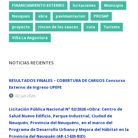
FINANCIAMIENTO EXTENRO
licitaciones
Municipio
Neuquen
obra
pavimentacion
PROSAP
proyecto
rincon de los sauces
ruta
Turismo
Villa La Angostura
NOTICIAS RECIENTES
RESULTADOS FINALES – COBERTURA DE CARGOS Concurso
Externo de Ingreso UPEFE
02 Jun 2026
Licitación Pública Nacional N° 02/2026 «Obra: Centro de
Salud Nuevo Edificio, Parque Industrial, Ciudad de
Neuquén, Provincia del Neuquén», en el marco del
Programa de Desarrollo Urbano y Mejora del Hábitat en la
Provincia del Neuquén (AR-L1420-BID)