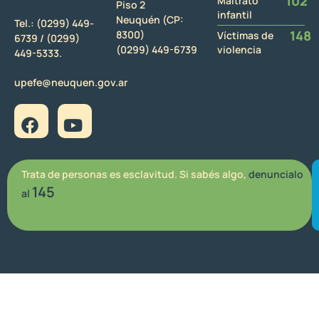
102
Maltrato
Piso 2
infantil
Neuquén (CP:
Tel.:
(0299) 449-
148
8300)
Víctimas de
6739 /
(0299)
(0299) 449-6739
violencia
449-5333.
upefe@neuquen.gov.ar
Trata de personas es esclavitud. Si sabés algo,
denuncialo
145
al