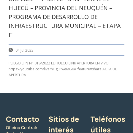
HUECÚ – PROVINCIA DEL NEUQUÉN –
PROGRAMA DE DESARROLLO DE
INFRAESTRUCTURA MUNICIPAL – ETAPA
I”
04 Jul 2023
PLIEGO LPN N° 018/2022 EL HUECU LINK APERTURA EN VIVO:
https://youtube.com/live/hHgEPweMG6A?feature=share ACTA DE
APERTURA
Contacto
Sitios de
Teléfonos
Oficina Central:
interés
útiles