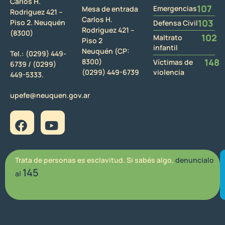
Carlos H.
107
Emergencias
Mesa de entrada
Rodriguez 421 –
Carlos H.
103
Piso 2. Neuquén
Defensa Civil
Rodriguez 421 –
(8300)
102
Maltrato
Piso 2
infantil
Neuquén (CP:
Tel.:
(0299) 449-
148
8300)
Víctimas de
6739 /
(0299)
(0299) 449-6739
violencia
449-5333.
upefe@neuquen.gov.ar
Trata de personas es esclavitud. Si sabés algo,
denuncialo
145
al